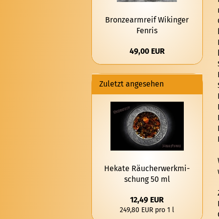
Bron­ze­arm­reif Wi­kin­ger
Fen­ris
49,00 EUR
Zuletzt angesehen
Heka­te Räu­cher­werk­mi­
schung 50 ml
12,49 EUR
249,80 EUR pro 1 l