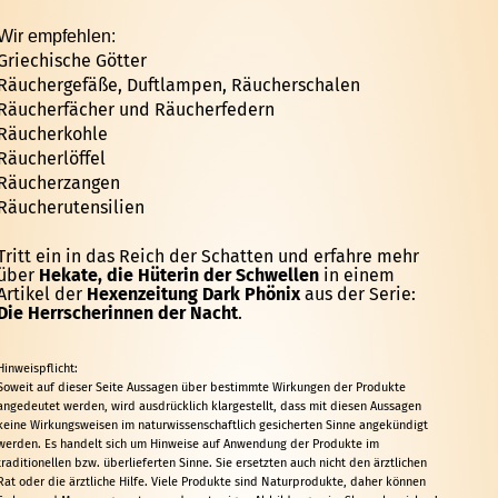
Wir empfehlen:
Griechische Götter
Räuchergefäße, Duftlampen, Räucherschalen
Räucherfächer und Räucherfedern
Räucherkohle
Räucherlöffel
Räucherzangen
Räucherutensilien
Tritt ein in das Reich der Schatten und erfahre mehr
über
Hekate, die Hüterin der Schwellen
in einem
Artikel der
Hexenzeitung Dark Phönix
aus der Serie:
Die Herrscherinnen der Nacht
.
Hinweispflicht:
Soweit auf dieser Seite Aussagen über bestimmte Wirkungen der Produkte
angedeutet werden, wird ausdrücklich klargestellt, dass mit diesen Aussagen
keine Wirkungsweisen im naturwissenschaftlich gesicherten Sinne angekündigt
werden. Es handelt sich um Hinweise auf Anwendung der Produkte im
traditionellen bzw. überlieferten Sinne. Sie ersetzten auch nicht den ärztlichen
Rat oder die ärztliche Hilfe. Viele Produkte sind Naturprodukte, daher können