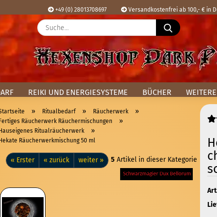
+49 (0) 28013708697
Versandkostenfrei ab 100,- € in 
Suche...
Sprache ausw
E
Lieferland
P
DARF
REIKI UND ENERGIESYSTEME
BÜCHER
WEITERE
»
»
»
Startseite
Ritualbedarf
Räucherwerk
»
Fertiges Räucherwerk Räuchermischungen
»
Hauseigenes Ritualräucherwerk
H
Hekate Räucherwerkmischung 50 ml
Kon
c
Pas
5
Artikel in dieser Kategorie
« Erster
« zurück
weiter »
s
Art
Lie