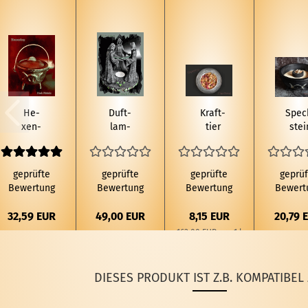
He­
Duft­
Kraft­
Spec
xen­
lam­
tier
stei
kes­
pe
Schlan­
Räu
sel
Trip­
ge Räu­
cher
mit
le­
cher­
scha­
geprüfte
geprüfte
geprüfte
geprüf
Trip­
moon
mi­
Trip­
Bewertung
Bewertung
Bewertung
Bewert
le­
He­
schung
Moo
moon
xen­
50 ml
32,59 EUR
49,00 EUR
8,15 EUR
20,79 
kreis
163,00 EUR pro 1 l
DIESES PRODUKT IST Z.B. KOMPATIBEL 