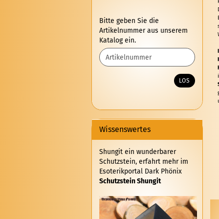
BITTE
Bitte geben Sie die
GEBEN
Artikelnummer aus unserem
SIE
Katalog ein.
DIE
ARTIKELNUMMER
AUS
UNSEREM
LOS
KATALOG
EIN.
Wissenswertes
Shungit ein wunderbarer
Schutzstein, erfahrt mehr im
Esoterikportal Dark Phönix
Schutzstein Shungit