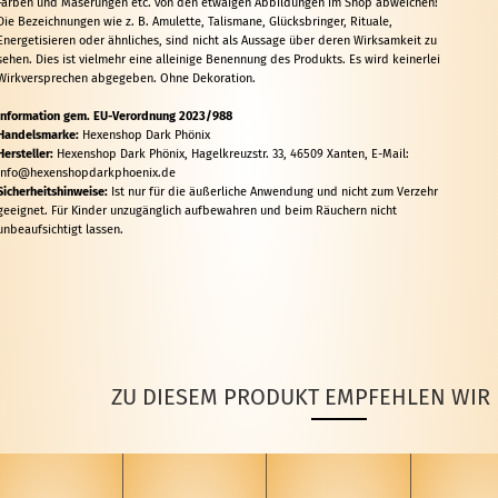
Farben und Maserungen etc. von den etwaigen Abbildungen im Shop abweichen!
Die Bezeichnungen wie z. B. Amulette, Talismane, Glücksbringer, Rituale,
Energetisieren oder ähnliches, sind nicht als Aussage über deren Wirksamkeit zu
sehen. Dies ist vielmehr eine alleinige Benennung des Produkts. Es wird keinerlei
Wirkversprechen abgegeben. Ohne Dekoration.
Information gem. EU-Verordnung 2023/988
Handelsmarke:
Hexenshop Dark Phönix
Hersteller:
Hexenshop Dark Phönix, Hagelkreuzstr. 33, 46509 Xanten, E-Mail:
info@hexenshopdarkphoenix.de
Sicherheitshinweise:
Ist nur für die äußerliche Anwendung und nicht zum Verzehr
geeignet. Für Kinder unzugänglich aufbewahren und beim Räuchern nicht
unbeaufsichtigt lassen.
ZU DIESEM PRODUKT EMPFEHLEN WIR 