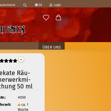
Deutschland
DE
Login
Suche...
ählen
-Mail
asswort
ÜBER UNS
*
eka­te Räu­
to erstellen
her­werk­mi­
swort vergessen?
chung 50 ml
.Nr.:
HE50
ferzeit:
ca. 1
Woche