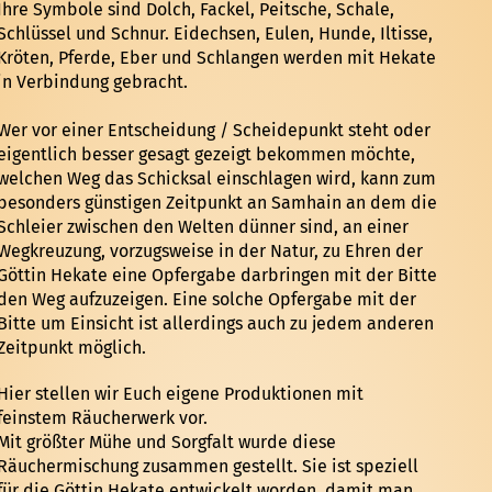
Ihre Symbole sind Dolch, Fackel, Peitsche, Schale,
Schlüssel und Schnur. Eidechsen, Eulen, Hunde, Iltisse,
Kröten, Pferde, Eber und Schlangen werden mit Hekate
in Verbindung gebracht.
Wer vor einer Entscheidung / Scheidepunkt steht oder
eigentlich besser gesagt gezeigt bekommen möchte,
welchen Weg das Schicksal einschlagen wird, kann zum
besonders günstigen Zeitpunkt an Samhain an dem die
Schleier zwischen den Welten dünner sind, an einer
Wegkreuzung, vorzugsweise in der Natur, zu Ehren der
Göttin Hekate eine Opfergabe darbringen mit der Bitte
den Weg aufzuzeigen. Eine solche Opfergabe mit der
Bitte um Einsicht ist allerdings auch zu jedem anderen
Zeitpunkt möglich.
Hier stellen wir Euch eigene Produktionen mit
feinstem Räucherwerk vor.
Mit größter Mühe und Sorgfalt wurde diese
Räuchermischung zusammen gestellt. Sie ist speziell
für die Göttin Hekate entwickelt worden, damit man