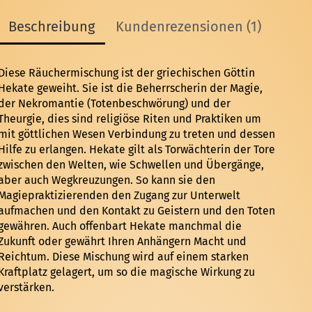
Beschreibung
Kundenrezensionen (1)
Diese Räuchermischung ist der griechischen Göttin
Hekate geweiht. Sie ist die Beherrscherin der Magie,
der Nekromantie (Totenbeschwörung) und der
Theurgie, dies sind religiöse Riten und Praktiken um
mit göttlichen Wesen Verbindung zu treten und dessen
Hilfe zu erlangen. Hekate gilt als Torwächterin der Tore
zwischen den Welten, wie Schwellen und Übergänge,
aber auch Wegkreuzungen. So kann sie den
Magiepraktizierenden den Zugang zur Unterwelt
aufmachen und den Kontakt zu Geistern und den Toten
gewähren. Auch offenbart Hekate manchmal die
Zukunft oder gewährt Ihren Anhängern Macht und
Reichtum. Diese Mischung wird auf einem starken
Kraftplatz gelagert, um so die magische Wirkung zu
verstärken.