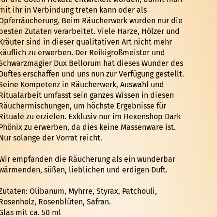
mit ihr in Verbindung treten kann oder als
Opferräucherung. Beim Räucherwerk wurden nur die
besten Zutaten verarbeitet. Viele Harze, Hölzer und
Kräuter sind in dieser qualitativen Art nicht mehr
käuflich zu erwerben. Der Reikigroßmeister und
Schwarzmagier Dux Bellorum hat dieses Wunder des
Duftes erschaffen und uns nun zur Verfügung gestellt.
Seine Kompetenz in Räucherwerk, Auswahl und
Ritualarbeit umfasst sein ganzes Wissen in diesen
Räuchermischungen, um höchste Ergebnisse für
Rituale zu erzielen. Exklusiv nur im Hexenshop Dark
Phönix zu erwerben, da dies keine Massenware ist.
Nur solange der Vorrat reicht.
Wir empfanden die Räucherung als ein wunderbar
wärmenden, süßen, lieblichen und erdigen Duft.
Zutaten: Olibanum, Myhrre, Styrax, Patchouli,
Rosenholz, Rosenblüten, Safran.
Glas mit ca. 50 ml