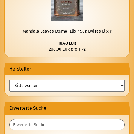
Man­da­la Lea­ves Eter­nal Eli­xir 50g Ewi­ges Eli­xir
10,40 EUR
208,00 EUR pro 1 kg
Hersteller
Erweiterte Suche
Erweiterte
Suche