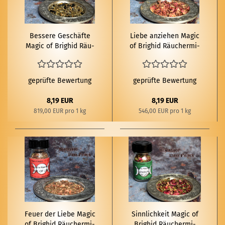
Bes­se­re Ge­schäf­te
Liebe an­zie­hen Magic
Magic of Brig­hid Räu­
of Brig­hid Räu­cher­mi­
cher­mi­schung 10g
schung 15g
geprüfte Bewertung
geprüfte Bewertung
8,19 EUR
8,19 EUR
819,00 EUR pro 1 kg
546,00 EUR pro 1 kg
Feuer der Liebe Magic
Sinn­lich­keit Magic of
of Brig­hid Räu­cher­mi­
Brig­hid Räu­cher­mi­