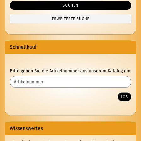
SUCHEN
ERWEITERTE SUCHE
Schnellkauf
BITTE
Bitte geben Sie die Artikelnummer aus unserem Katalog ein.
GEBEN
SIE
DIE
ARTIKELNUMMER
LOS
AUS
UNSEREM
KATALOG
EIN.
Wissenswertes