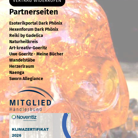
VERTRAG WIDERRUFEN
Partnerseiten
Esoterikportal Dark Phönix
Hexenforum Dark Phönix
Reiki by Gadelica
Naturheilkreis
Art-kreativ-Goeritz
Uwe Goeritz - Meine Bücher
Wandelstäbe
Herzerlraum
Naenga
Sworn Allegiance