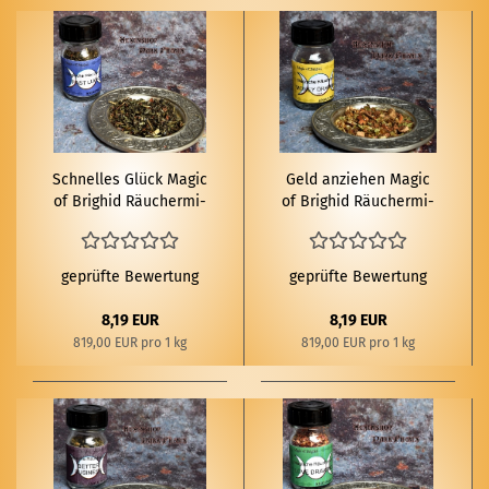
Schnel­les Glück Magic
Geld an­zie­hen Magic
of Brig­hid Räu­cher­mi­
of Brig­hid Räu­cher­mi­
schung 10g
schung 10g
geprüfte Bewertung
geprüfte Bewertung
8,19 EUR
8,19 EUR
819,00 EUR pro 1 kg
819,00 EUR pro 1 kg