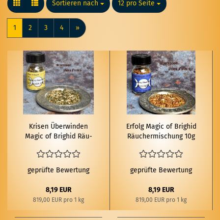
Sortieren nach
Sortieren nach
12 pro Seite
pro Seite
1
2
3
4
»
Kri­sen Über­win­den
Er­folg Magic of Brig­hid
Magic of Brig­hid Räu­
Räu­cher­mi­schung 10g
cher­mi­schung 10g
geprüfte Bewertung
geprüfte Bewertung
8,19 EUR
8,19 EUR
819,00 EUR pro 1 kg
819,00 EUR pro 1 kg