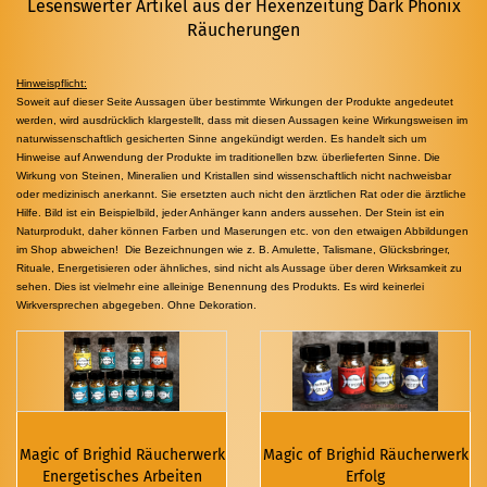
Lesenswerter Artikel aus der Hexenzeitung Dark Phönix
Räucherungen
Hinweispflicht:
Soweit auf dieser Seite Aussagen über bestimmte Wirkungen der Produkte angedeutet
werden, wird ausdrücklich klargestellt, dass mit diesen Aussagen keine Wirkungsweisen im
naturwissenschaftlich gesicherten Sinne angekündigt werden. Es handelt sich um
Hinweise auf Anwendung der Produkte im traditionellen bzw. überlieferten Sinne. Die
Wirkung von Steinen, Mineralien und Kristallen sind wissenschaftlich nicht nachweisbar
oder medizinisch anerkannt. Sie ersetzten auch nicht den ärztlichen Rat oder die ärztliche
Hilfe. Bild ist ein Beispielbild, jeder Anhänger kann anders aussehen. Der Stein ist ein
Naturprodukt, daher können Farben und Maserungen etc. von den etwaigen Abbildungen
im Shop abweichen! Die Bezeichnungen wie z. B. Amulette, Talismane, Glücksbringer,
Rituale, Energetisieren oder ähnliches, sind nicht als Aussage über deren Wirksamkeit zu
sehen. Dies ist vielmehr eine alleinige Benennung des Produkts. Es wird keinerlei
Wirkversprechen abgegeben. Ohne Dekoration.
Magic of Brighid Räucherwerk
Magic of Brighid Räucherwerk
Energetisches Arbeiten
Erfolg