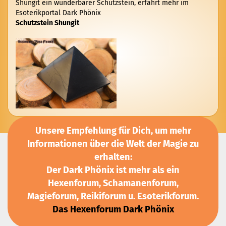
Shungit ein wunderbarer Schutzstein, erfahrt mehr im
Esoterikportal Dark Phönix
Schutzstein Shungit
Unsere Empfehlung für Dich, um mehr
Informationen über die Welt der Magie zu
erhalten:
Der Dark Phönix ist mehr als ein
Hexenforum, Schamanenforum,
Magieforum, Reikiforum u. Esoterikforum.
Das Hexenforum Dark Phönix