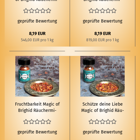
schung 15g
schung 10g
geprüfte Bewertung
geprüfte Bewertung
8,19 EUR
8,19 EUR
546,00 EUR pro 1 kg
819,00 EUR pro 1 kg
Frucht­bar­keit Magic of
Schüt­ze deine Liebe
Brig­hid Räu­cher­mi­
Magic of Brig­hid Räu­
schung 10g
cher­mi­schung 10g
geprüfte Bewertung
geprüfte Bewertung