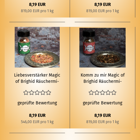
8,19 EUR
8,19 EUR
819,00 EUR pro 1 kg
819,00 EUR pro 1 kg
Lie­bes­ver­stär­ker Magic
Komm zu mir Magic of
of Brig­hid Räu­cher­mi­
Brig­hid Räu­cher­mi­
schung 15g
schung 10g
geprüfte Bewertung
geprüfte Bewertung
8,19 EUR
8,19 EUR
546,00 EUR pro 1 kg
819,00 EUR pro 1 kg