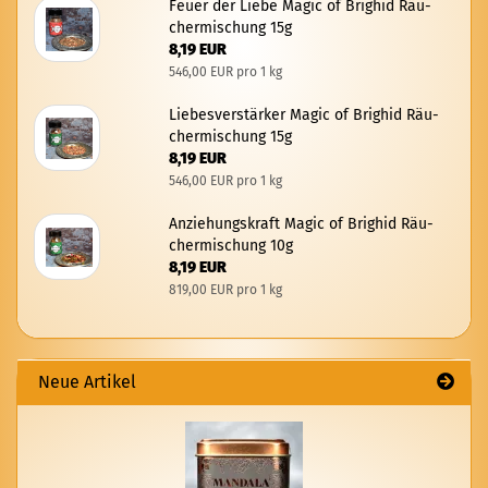
Feuer der Liebe Magic of Brig­hid Räu­
cher­mi­schung 15g
8,19 EUR
546,00 EUR pro 1 kg
Lie­bes­ver­stär­ker Magic of Brig­hid Räu­
cher­mi­schung 15g
8,19 EUR
546,00 EUR pro 1 kg
An­zie­hungs­kraft Magic of Brig­hid Räu­
cher­mi­schung 10g
8,19 EUR
819,00 EUR pro 1 kg
Neue Artikel