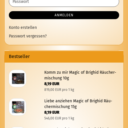
Passwort
ANMELDEN
Konto erstellen
Passwort vergessen?
Bestseller
Komm zu mir Magic of Brig­hid Räu­cher­
mi­schung 10g
8,19 EUR
819,00 EUR pro 1 kg
Liebe an­zie­hen Magic of Brig­hid Räu­
cher­mi­schung 15g
8,19 EUR
546,00 EUR pro 1 kg