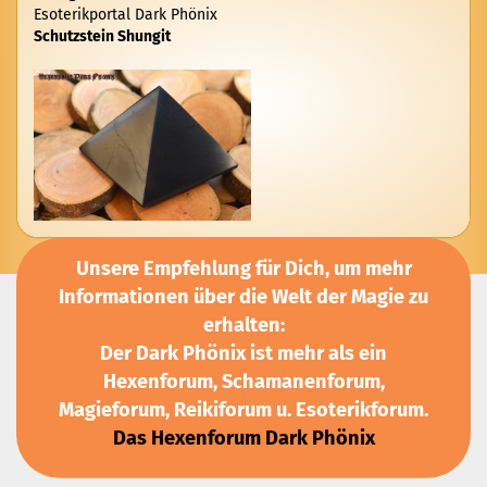
Esoterikportal Dark Phönix
Schutzstein Shungit
Unsere Empfehlung für Dich, um mehr
Informationen über die Welt der Magie zu
erhalten:
Der Dark Phönix ist mehr als ein
Hexenforum, Schamanenforum,
Magieforum, Reikiforum u. Esoterikforum.
Das Hexenforum Dark Phönix