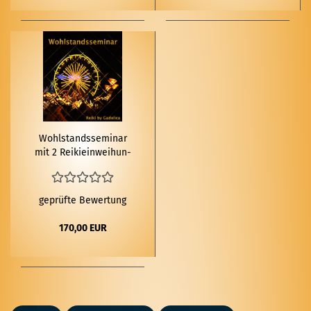
Wohl­stands­se­mi­nar
mit 2 Rei­ki­ein­wei­hun­
gen
geprüfte Bewertung
170,00 EUR