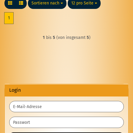
Sortieren nach
Sortieren nach
12 pro Seite
pro Seite
1
1
bis
5
(von insgesamt
5
)
Login
E-
Mail-
Adresse
Passwort