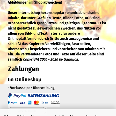
Abbildungen im Shop abweichen!
Unser Internetshop hexenshopdarkphonix.de und seine
Inhalte, darunter Grafiken, Texte, Bilder, Fotos, AGB sind
urheberrechtlich geschütztes und geistiges Eigentum. Es ist
nicht gestattet zu gewerblichen Zwecken, das Nutzen vor
allem von Bild- und Textmaterial für andere
Onlineplattformen durch Dritte auch auszugsweise und
schließt das Kopieren, Vervielfältigen, Bearbeiten,
Übersetzen, Einspeichern und Verarbeiten von Inhalten mit
ein. Die verwendeten Fotos und Texte auf dieser Seite sind
sämtlich
Copyright 2016 - 2026 by Gadelica.
Zahlungen
Im Onlineshop
- Vorkasse per Überweisung