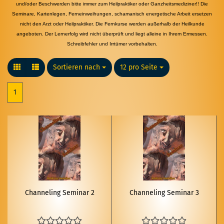
und/oder Beschwerden bitte immer zum Heilpraktiker oder Ganzheitsmediziner!!
Die
Seminare, Kartenlegen, Ferneinweihungen, schamanisch energetische Arbeit
ersetzen
nicht den Arzt oder Heilpraktiker.
Die Fernkurse werden außerhalb der Heilkunde
angeboten.
Der Lernerfolg wird nicht überprüft und liegt alleine in Ihrem Ermessen.
Schreibfehler und Irrtümer vorbehalten.
Sortieren nach
Sortieren nach
12 pro Seite
pro Seite
1
Chan­ne­ling Se­mi­nar 2
Chan­ne­ling Se­mi­nar 3