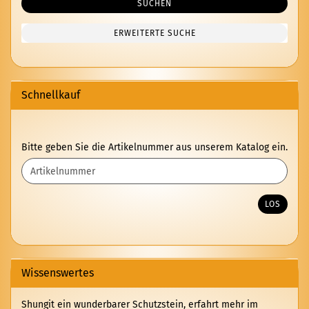
SUCHEN
ERWEITERTE SUCHE
Schnellkauf
BITTE
Bitte geben Sie die Artikelnummer aus unserem Katalog ein.
GEBEN
SIE
DIE
ARTIKELNUMMER
LOS
AUS
UNSEREM
KATALOG
EIN.
Wissenswertes
Shungit ein wunderbarer Schutzstein, erfahrt mehr im