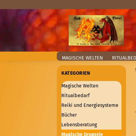
MAGISCHE WELTEN
RITUALBE
KATEGORIEN
Magische Welten
Ritualbedarf
Reiki und Energiesysteme
Bücher
Lebensberatung
Magische Drogerie