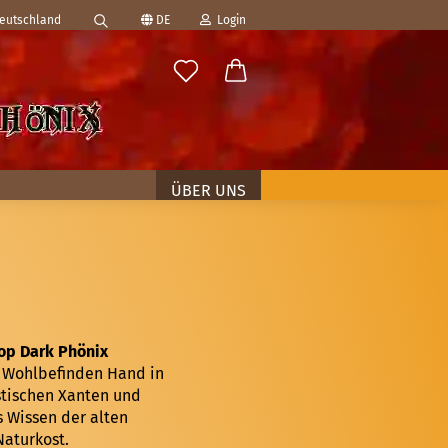
Deutschland
DE
Login
Suche...
ählen
-Mail
asswort
ÜBER UNS
to erstellen
swort vergessen?
op Dark Phönix
les Wohlbefinden Hand in
stischen Xanten und
s Wissen der alten
aturkost.