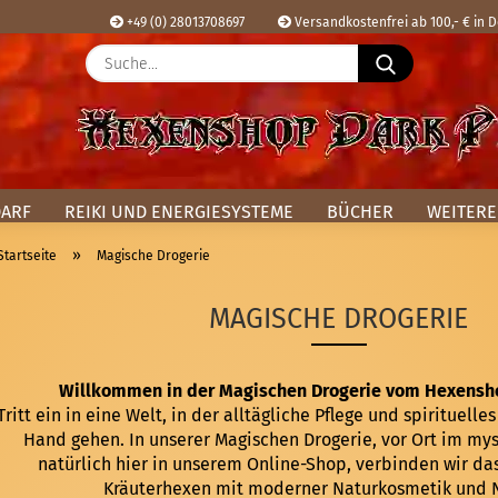
+49 (0) 28013708697
Versandkostenfrei ab 100,- € in 
Suche...
Sprache ausw
E
Lieferland
P
DARF
REIKI UND ENERGIESYSTEME
BÜCHER
WEITERE
»
Startseite
Magische Drogerie
MAGISCHE DROGERIE
Kon
Pas
Willkommen in der Magischen Drogerie vom Hexensh
Tritt ein in eine Welt, in der alltägliche Pflege und spirituel
Hand gehen. In unserer Magischen Drogerie, vor Ort im my
natürlich hier in unserem Online-Shop, verbinden wir da
Kräuterhexen mit moderner Naturkosmetik und N