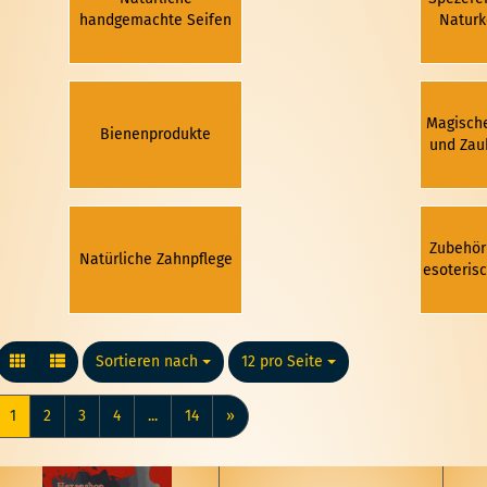
handgemachte Seifen
Naturk
Magisch
Bienenprodukte
und Zau
Zubehör
Natürliche Zahnpflege
esoteris
Sortieren nach
Sortieren nach
12 pro Seite
pro Seite
1
2
3
4
...
14
»