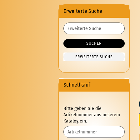
Erweiterte Suche
Erweiterte
Suche
SUCHEN
ERWEITERTE SUCHE
Schnellkauf
BITTE
Bitte geben Sie die
GEBEN
Artikelnummer aus unserem
SIE
Katalog ein.
DIE
ARTIKELNUMMER
AUS