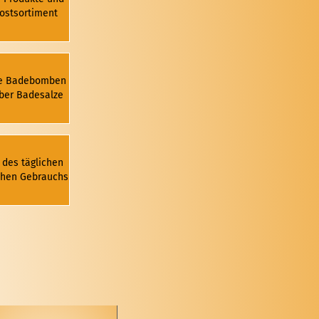
ostsortiment
e Badebomben
ber Badesalze
 des täglichen
chen Gebrauchs