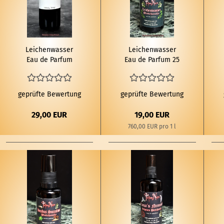
Lei­chen­was­ser
Lei­chen­was­ser
Eau de Par­fum
Eau de Par­fum 25
100ml
ml
geprüfte Bewertung
geprüfte Bewertung
29,00 EUR
19,00 EUR
760,00 EUR pro 1 l