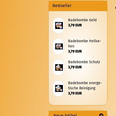
Bestseller
Ba­de­bom­be Geld
3,79 EUR
Ba­de­bom­be Hell­se­
hen
3,79 EUR
Ba­de­bom­be Schutz
3,79 EUR
Ba­de­bom­be en­er­ge­
ti­sche Rei­ni­gung
3,79 EUR
Neue Artikel