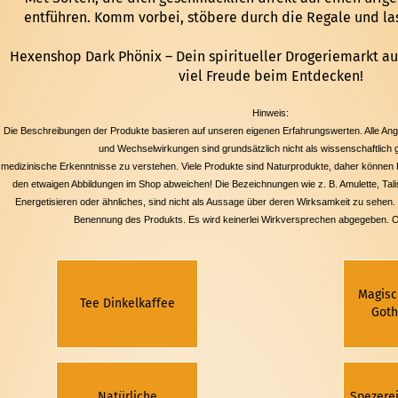
entführen. Komm vorbei, stöbere durch die Regale und las
Hexenshop Dark Phönix – Dein spiritueller Drogeriemarkt au
viel Freude beim Entdecken!
Hinweis:
Die Beschreibungen der Produkte basieren auf unseren eigenen Erfahrungswerten. Alle An
und Wechselwirkungen sind grundsätzlich nicht als wissenschaftlich 
medizinische Erkenntnisse zu verstehen. Viele Produkte sind Naturprodukte, daher könne
den etwaigen Abbildungen im Shop abweichen! Die Bezeichnungen wie z. B. Amulette, Tali
Energetisieren oder ähnliches, sind nicht als Aussage über deren Wirksamkeit zu sehen. Di
Benennung des Produkts. Es wird keinerlei Wirkversprechen abgegeben. 
Magisc
Tee Dinkelkaffee
Goth
Natürliche
Spezere