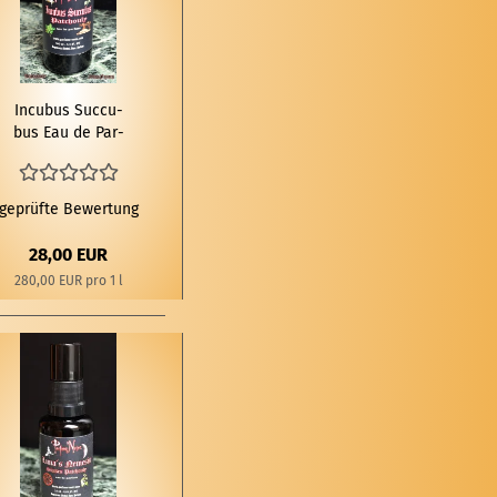
In­cu­bus Suc­cu­
bus Eau de Par­
fum 100 ml
geprüfte Bewertung
28,00 EUR
280,00 EUR pro 1 l