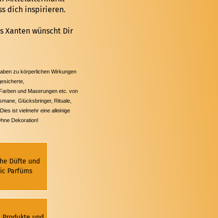
s dich inspirieren.
s Xanten wünscht Dir
gaben zu körperlichen Wirkungen
gesicherte,
n Farben und Maserungen etc. von
smane, Glücksbringer, Rituale,
es ist vielmehr eine alleinige
Ohne Dekoration!
he Düfte und
ic Parfüms
i Produkte und