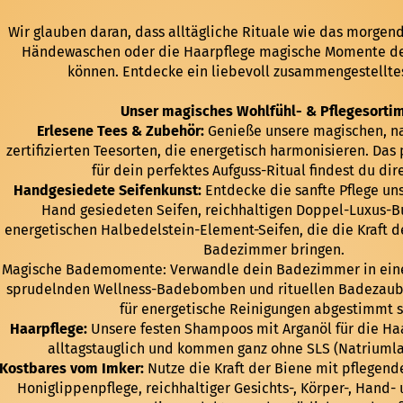
Wir glauben daran, dass alltägliche Rituale wie das morgend
Händewaschen oder die Haarpflege magische Momente de
können. Entdecke ein liebevoll zusammengestellte
Unser magisches Wohlfühl- & Pflegesorti
Erlesene Tees & Zubehör:
Genieße unsere magischen, na
zertifizierten Teesorten, die energetisch harmonisieren. Da
für dein perfektes Aufguss-Ritual findest du dir
Handgesiedete Seifenkunst:
Entdecke die sanfte Pflege uns
Hand gesiedeten Seifen, reichhaltigen Doppel-Luxus-B
energetischen Halbedelstein-Element-Seifen, die die Kraft d
Badezimmer bringen.
Magische Bademomente:
Verwandle dein Badezimmer in ein
sprudelnden Wellness-Badebomben und rituellen Badezauber
für energetische Reinigungen abgestimmt s
Haarpflege:
Unsere festen Shampoos mit Arganöl für die Haa
alltagstauglich und kommen ganz ohne SLS (Natriumlau
Kostbares vom Imker:
Nutze die Kraft der Biene mit pflegend
Honiglippenpflege, reichhaltiger Gesichts-, Körper-, Hand-