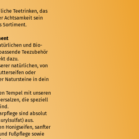
liche Teetrinken, das
r Achtsamkeit sein
s Sortiment.
ment
türlichen und Bio-
s passende Teezubehör
ekt dazu.
erer natürlichen, von
utterseifen oder
er Natursteine in dein
en Tempel mit unseren
salzen, die speziell
ind.
rpflege sind absolut
rylsulfat) aus.
en Honigseifen, sanfter
 und Fußpflege sowie