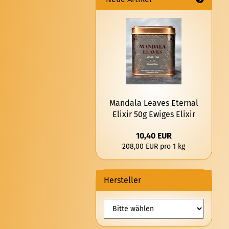
Man­da­la Lea­ves Eter­nal
Eli­xir 50g Ewi­ges Eli­xir
10,40 EUR
208,00 EUR pro 1 kg
Hersteller