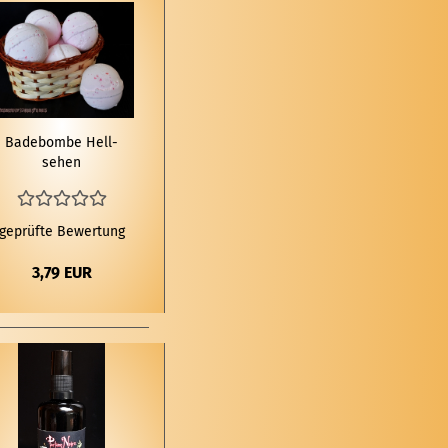
Ba­de­bom­be Hell­
se­hen
geprüfte Bewertung
3,79 EUR