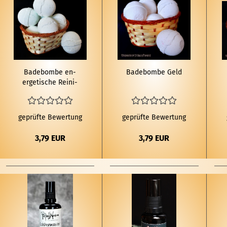
Ba­de­bom­be en­
Ba­de­bom­be Geld
er­ge­ti­sche Rei­ni­
gung
geprüfte Bewertung
geprüfte Bewertung
3,79 EUR
3,79 EUR