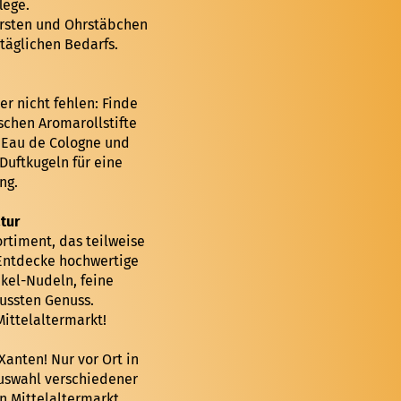
lege.
ürsten und Ohrstäbchen
täglichen Bedarfs.
r nicht fehlen: Finde
schen Aromarollstifte
, Eau de Cologne und
Duftkugeln für eine
ng.
tur
ortiment, das teilweise
 Entdecke hochwertige
kel-Nudeln, feine
ussten Genuss.
ittelaltermarkt!
Xanten! Nur vor Ort in
Auswahl verschiedener
en Mittelaltermarkt