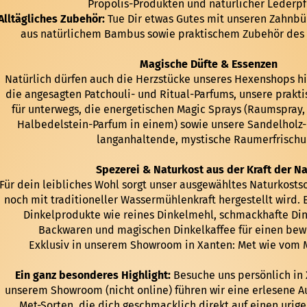
Propolis-Produkten und natürlicher Lederpf
Alltägliches Zubehör:
Tue Dir etwas Gutes mit unseren Zahnb
aus natürlichem Bambus sowie praktischem Zubehör des 
Magische Düfte & Essenzen
Natürlich dürfen auch die Herzstücke unseres Hexenshops hie
die angesagten Patchouli- und Ritual-Parfums, unsere prakti
für unterwegs, die energetischen Magic Sprays (Raumspray
Halbedelstein-Parfum in einem) sowie unsere Sandelholz-
langanhaltende, mystische Raumerfrischu
Spezerei & Naturkost aus der Kraft der Na
Für dein leibliches Wohl sorgt unser ausgewähltes Naturkosts
noch mit traditioneller Wassermühlenkraft hergestellt wird.
Dinkelprodukte wie reines Dinkelmehl, schmackhafte Din
Backwaren und magischen Dinkelkaffee für einen bew
Exklusiv in unserem Showroom in Xanten: Met wie vom M
Ein ganz besonderes Highlight:
Besuche uns persönlich in 
unserem Showroom (nicht online) führen wir eine erlesene 
Met-Sorten, die dich geschmacklich direkt auf einen urig