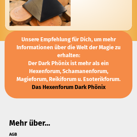
Unsere Empfehlung für Dich, um mehr
Informationen über die Welt der Magie zu
erhalten:
Der Dark Phönix ist mehr als ein
Hexenforum, Schamanenforum,
Magieforum, Reikiforum u. Esoterikforum.
Das Hexenforum Dark Phönix
Mehr über...
AGB