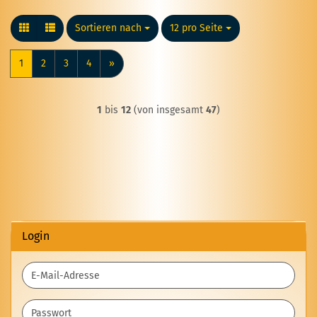
Sortieren nach
Sortieren nach
12 pro Seite
pro Seite
1
2
3
4
»
1
bis
12
(von insgesamt
47
)
Login
E-
Mail-
Adresse
Passwort