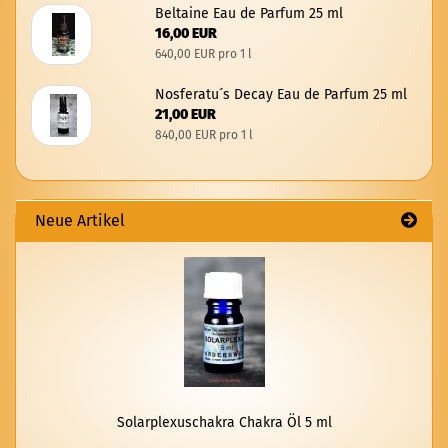
Bel­tai­ne Eau de Par­fum 25 ml
16,00 EUR
640,00 EUR pro 1 l
Nos­fe­ra­tu´s Decay Eau de Par­fum 25 ml
21,00 EUR
840,00 EUR pro 1 l
Neue Artikel
So­lar­ple­xuscha­kra Cha­kra Öl 5 ml