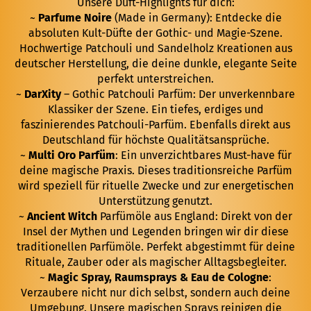
Unsere Duft-Highlights für dich:
~
Parfume Noire
(Made in Germany): Entdecke die
absoluten Kult-Düfte der Gothic- und Magie-Szene.
Hochwertige Patchouli und Sandelholz Kreationen aus
deutscher Herstellung, die deine dunkle, elegante Seite
perfekt unterstreichen.
~
DarXity
– Gothic Patchouli Parfüm: Der unverkennbare
Klassiker der Szene. Ein tiefes, erdiges und
faszinierendes Patchouli-Parfüm. Ebenfalls direkt aus
Deutschland für höchste Qualitätsansprüche.
~
Multi Oro Parfüm
: Ein unverzichtbares Must-have für
deine magische Praxis. Dieses traditionsreiche Parfüm
wird speziell für rituelle Zwecke und zur energetischen
Unterstützung genutzt.
~
Ancient Witch
Parfümöle aus England: Direkt von der
Insel der Mythen und Legenden bringen wir dir diese
traditionellen Parfümöle. Perfekt abgestimmt für deine
Rituale, Zauber oder als magischer Alltagsbegleiter.
~
Magic Spray, Raumsprays & Eau de Cologne
:
Verzaubere nicht nur dich selbst, sondern auch deine
Umgebung. Unsere magischen Sprays reinigen die