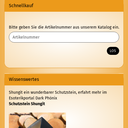
Schnellkauf
BITTE
Bitte geben Sie die Artikelnummer aus unserem Katalog ein.
GEBEN
SIE
DIE
ARTIKELNUMMER
LOS
AUS
UNSEREM
KATALOG
EIN.
Wissenswertes
Shungit ein wunderbarer Schutzstein, erfahrt mehr im
Esoterikportal Dark Phönix
Schutzstein Shungit