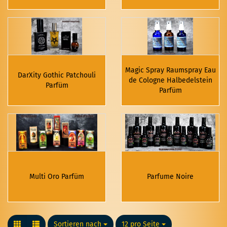
Magic Spray Raumspray Eau
DarXity Gothic Patchouli
de Cologne Halbedelstein
Parfüm
Parfüm
Multi Oro Parfüm
Parfume Noire
Sortieren nach
Sortieren nach
12 pro Seite
pro Seite