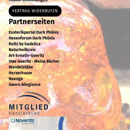
VERTRAG WIDERRUFEN
Partnerseiten
Esoterikportal Dark Phönix
Hexenforum Dark Phönix
Reiki by Gadelica
Naturheilkreis
Art-kreativ-Goeritz
Uwe Goeritz - Meine Bücher
Wandelstäbe
Herzerlraum
Naenga
Sworn Allegiance