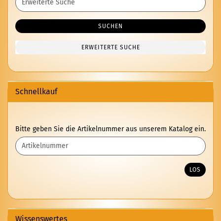
Suche
SUCHEN
ERWEITERTE SUCHE
Schnellkauf
BITTE
Bitte geben Sie die Artikelnummer aus unserem Katalog ein.
GEBEN
SIE
DIE
ARTIKELNUMMER
LOS
AUS
UNSEREM
KATALOG
EIN.
Wissenswertes