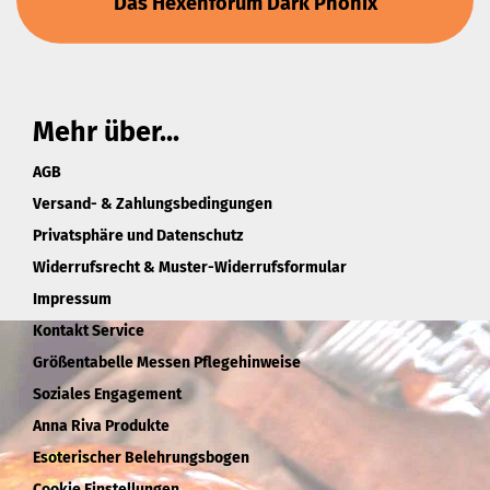
Das Hexenforum Dark Phönix
Mehr über...
AGB
Versand- & Zahlungsbedingungen
Privatsphäre und Datenschutz
Widerrufsrecht & Muster-Widerrufsformular
Impressum
Kontakt Service
Größentabelle Messen Pflegehinweise
Soziales Engagement
Anna Riva Produkte
Esoterischer Belehrungsbogen
Cookie Einstellungen