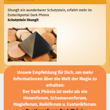
Shungit ein wunderbarer Schutzstein, erfahrt mehr im
Esoterikportal Dark Phönix
Schutzstein Shungit
Unsere Empfehlung für Dich, um mehr
Informationen über die Welt der Magie zu
erhalten:
Der Dark Phönix ist mehr als ein
Hexenforum, Schamanenforum,
Magieforum, Reikiforum u. Esoterikforum.