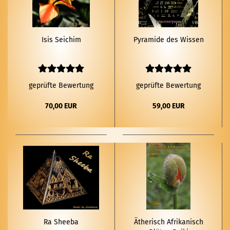
Isis Sei­chim
Py­ra­mi­de des Wis­sen
geprüfte Bewertung
geprüfte Bewertung
70,00 EUR
59,00 EUR
Ra Shee­ba
Äthe­risch Afri­ka­nisch