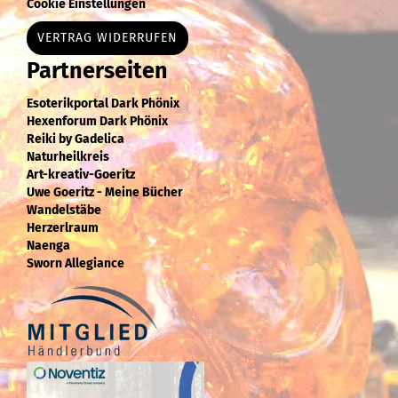
Cookie Einstellungen
VERTRAG WIDERRUFEN
Partnerseiten
Esoterikportal Dark Phönix
Hexenforum Dark Phönix
Reiki by Gadelica
Naturheilkreis
Art-kreativ-Goeritz
Uwe Goeritz - Meine Bücher
Wandelstäbe
Herzerlraum
Naenga
Sworn Allegiance