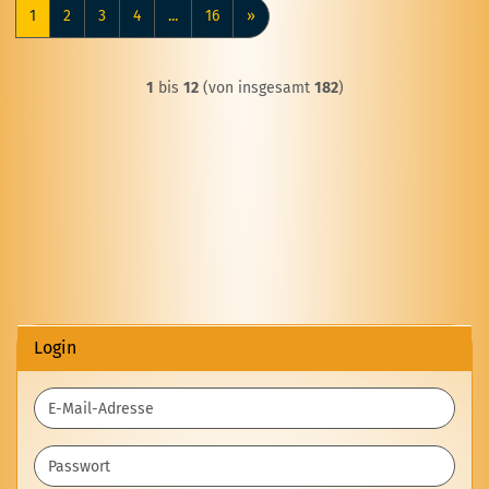
1
2
3
4
...
16
»
1
bis
12
(von insgesamt
182
)
Login
E-
Mail-
Adresse
Passwort