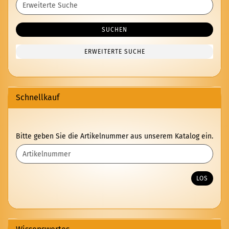
Suche
SUCHEN
ERWEITERTE SUCHE
Schnellkauf
BITTE
Bitte geben Sie die Artikelnummer aus unserem Katalog ein.
GEBEN
SIE
DIE
ARTIKELNUMMER
LOS
AUS
UNSEREM
KATALOG
EIN.