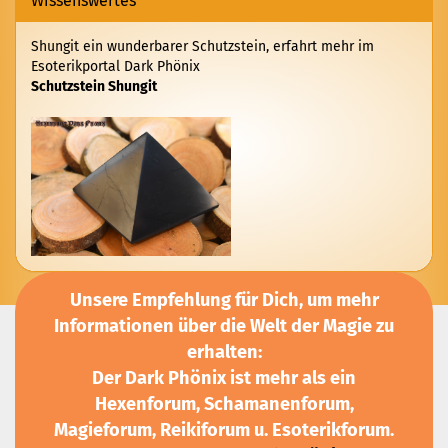
Wissenswertes
Shungit ein wunderbarer Schutzstein, erfahrt mehr im
Esoterikportal Dark Phönix
Schutzstein Shungit
Unsere Empfehlung für Dich, um mehr
Informationen über die Welt der Magie zu
erhalten:
Der Dark Phönix ist mehr als ein
Hexenforum, Schamanenforum,
Magieforum, Reikiforum u. Esoterikforum.