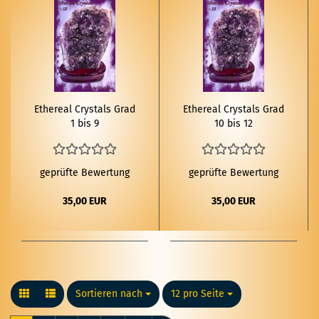
Ethe­re­al Crys­tals Grad
Ethe­re­al Crys­tals Grad
1 bis 9
10 bis 12
geprüfte Bewertung
geprüfte Bewertung
35,00 EUR
35,00 EUR
Sortieren nach
Sortieren nach
12 pro Seite
pro Seite