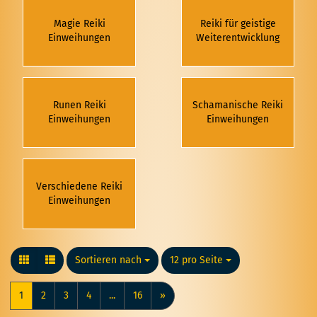
Magie Reiki
Reiki für geistige
Einweihungen
Weiterentwicklung
Runen Reiki
Schamanische Reiki
Einweihungen
Einweihungen
Verschiedene Reiki
Einweihungen
Sortieren nach
Sortieren nach
12 pro Seite
pro Seite
1
2
3
4
...
16
»