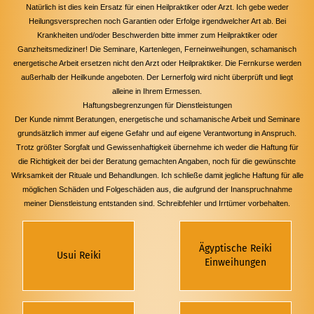
Natürlich ist dies kein Ersatz für einen Heilpraktiker oder Arzt. Ich gebe weder
Heilungsversprechen noch Garantien oder Erfolge irgendwelcher Art ab. Bei
Krankheiten und/oder Beschwerden bitte immer zum Heilpraktiker oder
Ganzheitsmediziner! Die Seminare, Kartenlegen, Ferneinweihungen, schamanisch
energetische Arbeit ersetzen nicht den Arzt oder Heilpraktiker. Die Fernkurse werden
außerhalb der Heilkunde angeboten. Der Lernerfolg wird nicht überprüft und liegt
alleine in Ihrem Ermessen.
Haftungsbegrenzungen für Dienstleistungen
Der Kunde nimmt Beratungen, energetische und schamanische Arbeit und Seminare
grundsätzlich immer auf eigene Gefahr und auf eigene Verantwortung in Anspruch.
Trotz größter Sorgfalt und Gewissenhaftigkeit übernehme ich weder die Haftung für
die Richtigkeit der bei der Beratung gemachten Angaben, noch für die gewünschte
Wirksamkeit der Rituale und Behandlungen. Ich schließe damit jegliche Haftung für alle
möglichen Schäden und Folgeschäden aus, die aufgrund der Inanspruchnahme
meiner Dienstleistung entstanden sind.
Schreibfehler und Irrtümer vorbehalten.
Ägyptische Reiki
Usui Reiki
Einweihungen