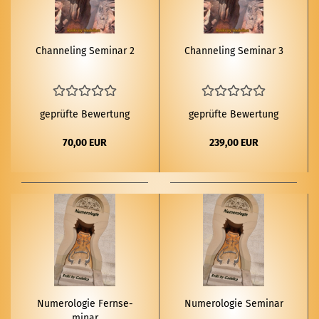
Chan­ne­ling Se­mi­nar 2
Chan­ne­ling Se­mi­nar 3
geprüfte Bewertung
geprüfte Bewertung
70,00 EUR
239,00 EUR
Nu­me­ro­lo­gie Fern­se­
Nu­me­ro­lo­gie Se­mi­nar
mi­nar