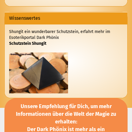
KATALOG
EIN.
Wissenswertes
Shungit ein wunderbarer Schutzstein, erfahrt mehr im
Esoterikportal Dark Phönix
Schutzstein Shungit
Unsere Empfehlung für Dich, um mehr
Informationen über die Welt der Magie zu
erhalten:
Der Dark Phönix ist mehr als ein