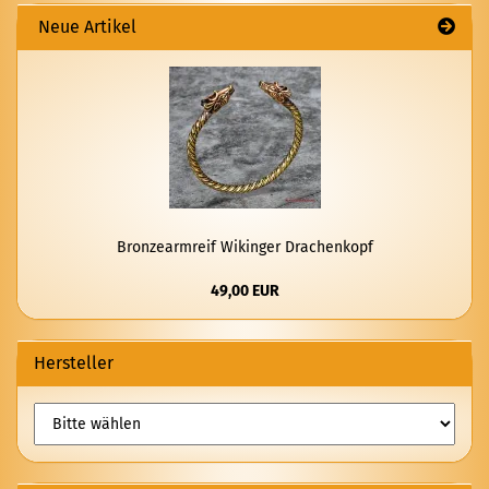
Neue Artikel
Bron­ze­arm­reif Wi­kin­ger Dra­chen­kopf
49,00 EUR
Hersteller