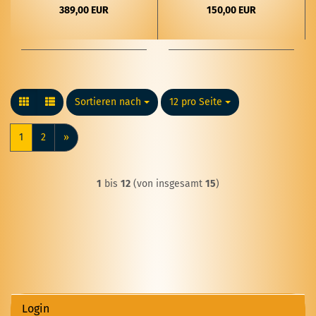
389,00 EUR
150,00 EUR
Sortieren nach
Sortieren nach
12 pro Seite
pro Seite
1
2
»
1
bis
12
(von insgesamt
15
)
Login