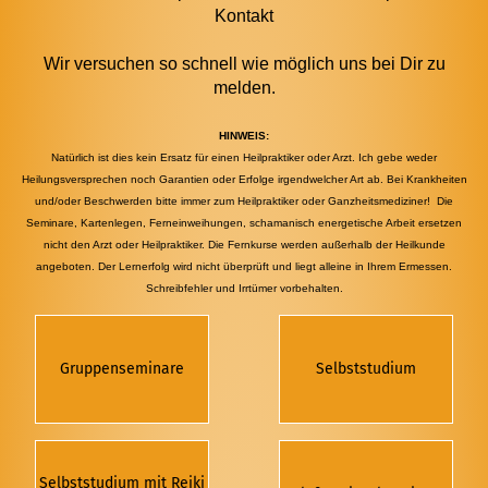
Kontakt
Wir versuchen so schnell wie möglich uns bei Dir zu
melden.
HINWEIS:
Natürlich ist dies kein Ersatz für einen Heilpraktiker oder Arzt.
Ich gebe weder
Heilungsversprechen noch Garantien oder Erfolge irgendwelcher Art ab.
Bei Krankheiten
und/oder Beschwerden bitte immer zum Heilpraktiker oder Ganzheitsmediziner!
Die
Seminare, Kartenlegen, Ferneinweihungen, schamanisch energetische Arbeit
ersetzen
nicht den Arzt oder Heilpraktiker.
Die Fernkurse werden außerhalb der Heilkunde
angeboten.
Der Lernerfolg wird nicht überprüft und liegt alleine in Ihrem Ermessen.
Schreibfehler und Irrtümer vorbehalten.
Gruppenseminare
Selbststudium
Selbststudium mit Reiki