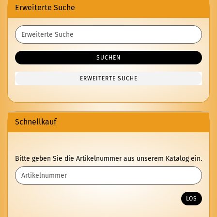
Erweiterte Suche
Erweiterte
Suche
SUCHEN
ERWEITERTE SUCHE
Schnellkauf
BITTE
Bitte geben Sie die Artikelnummer aus unserem Katalog ein.
GEBEN
SIE
DIE
ARTIKELNUMMER
LOS
AUS
UNSEREM