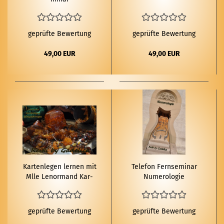
geprüfte Bewertung
geprüfte Bewertung
49,00 EUR
49,00 EUR
Kar­ten­le­gen ler­nen mit
Te­le­fon Fern­se­mi­nar
Mlle Le­nor­mand Kar­
Nu­me­ro­lo­gie
ten
geprüfte Bewertung
geprüfte Bewertung