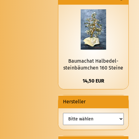
Bau­machat Halb­edel­
stein­bäum­chen 160 Stei­ne
14,50 EUR
Hersteller