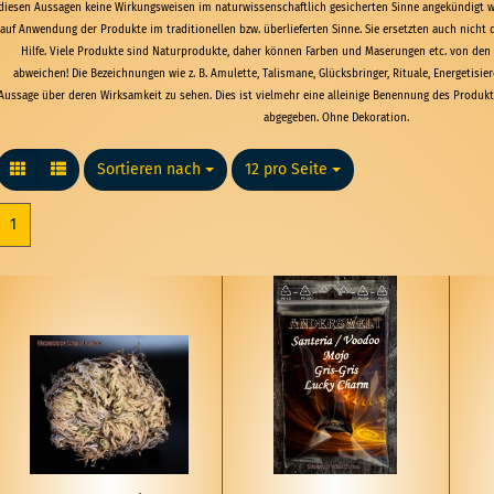
diesen Aussagen keine Wirkungsweisen im naturwissenschaftlich gesicherten Sinne angekündigt w
auf Anwendung der Produkte im traditionellen bzw. überlieferten Sinne. Sie ersetzten auch nicht d
Hilfe. Viele Produkte sind Naturprodukte, daher können Farben und Maserungen etc. von de
abweichen! Die Bezeichnungen wie z. B. Amulette, Talismane, Glücksbringer, Rituale, Energetisier
Aussage über deren Wirksamkeit zu sehen. Dies ist vielmehr eine alleinige Benennung des Produkts
abgegeben. Ohne Dekoration.
Sortieren nach
Sortieren nach
12 pro Seite
pro Seite
1