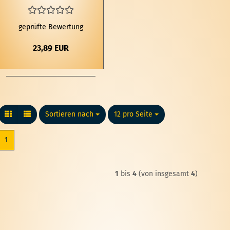
quer­or Root High
John Root Wur­zel
geprüfte Bewertung
23,89 EUR
Sortieren nach
Sortieren nach
12 pro Seite
pro Seite
1
1
bis
4
(von insgesamt
4
)