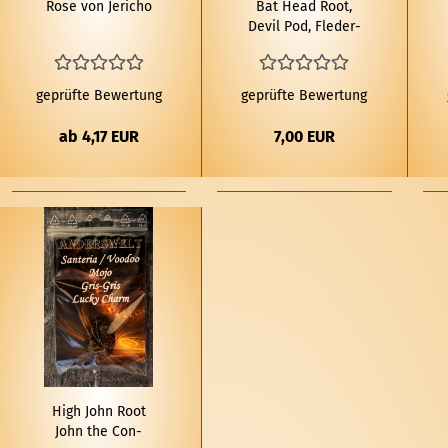
Rose von Je­ri­cho
Bat Head Root,
Devil Pod, Fle­der­
maus­kopf Wur­zel,
Teu­fels­kap­sel
geprüfte Bewertung
geprüfte Bewertung
ab 4,17 EUR
7,00 EUR
High John Root
John the Con­