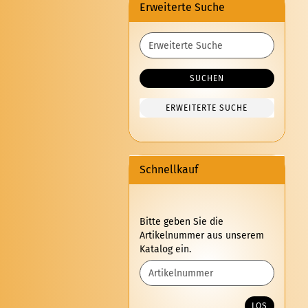
Erweiterte Suche
Erweiterte
Suche
SUCHEN
ERWEITERTE SUCHE
Schnellkauf
BITTE
Bitte geben Sie die
GEBEN
Artikelnummer aus unserem
SIE
Katalog ein.
DIE
ARTIKELNUMMER
AUS
UNSEREM
LOS