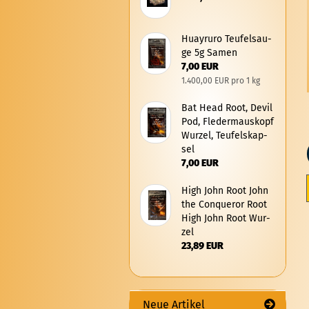
Hu­ayru­ro Teu­fels­au­
ge 5g Samen
7,00 EUR
1.400,00 EUR pro 1 kg
Bat Head Root, Devil
Pod, Fle­der­maus­kopf
Wur­zel, Teu­fels­kap­
sel
7,00 EUR
High John Root John
the Con­quer­or Root
High John Root Wur­
zel
23,89 EUR
Neue Artikel