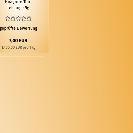
Hu­ayru­ro Teu­
fels­au­ge 5g
Samen
geprüfte Bewertung
7,00 EUR
1.400,00 EUR pro 1 kg