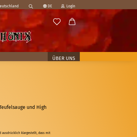
Deutschland
DE
Login
Suche...
ählen
-Mail
asswort
ÜBER UNS
to erstellen
swort vergessen?
Teufelsauge und High
ausdrücklich klargestellt, dass mit