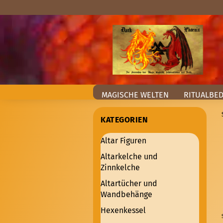
MAGISCHE WELTEN
RITUALBE
KATEGORIEN
Altar Figuren
Altarkelche und
Zinnkelche
Altartücher und
Wandbehänge
Hexenkessel