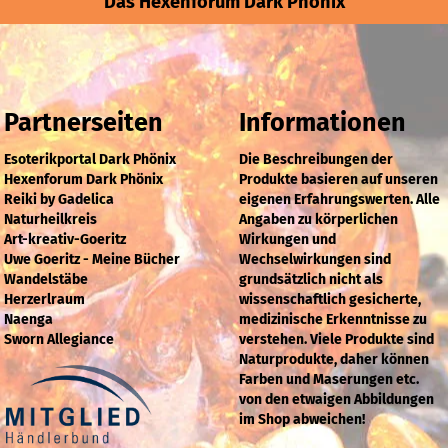
Das Hexenforum Dark Phönix
Partnerseiten
Informationen
Esoterikportal Dark Phönix
Die Beschreibungen der
Hexenforum Dark Phönix
Produkte basieren auf unseren
Reiki by Gadelica
eigenen Erfahrungswerten. Alle
Naturheilkreis
Angaben zu körperlichen
Art-kreativ-Goeritz
Wirkungen und
Uwe Goeritz - Meine Bücher
Wechselwirkungen sind
Wandelstäbe
grundsätzlich nicht als
Herzerlraum
wissenschaftlich gesicherte,
Naenga
medizinische Erkenntnisse zu
Sworn Allegiance
verstehen. Viele Produkte sind
Naturprodukte, daher können
Farben und Maserungen etc.
von den etwaigen Abbildungen
im Shop abweichen!