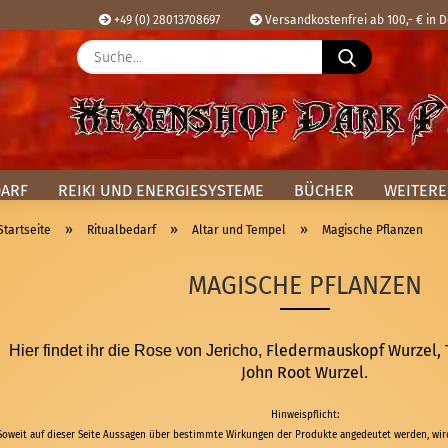
+49 (0) 28013708697
Versandkostenfrei ab 100,- € in 
Suche...
Sprache ausw
E
Lieferland
P
DARF
REIKI UND ENERGIESYSTEME
BÜCHER
WEITERE
»
»
»
Startseite
Ritualbedarf
Altar und Tempel
Magische Pflanzen
MAGISCHE PFLANZEN
Kon
Pas
Fledermauskopf Wurzel, 
Hier findet ihr die Rose von Jericho,
John Root Wurzel
.
Hinweispflicht:
Soweit auf dieser Seite Aussagen über bestimmte Wirkungen der Produkte angedeutet werden, wird 