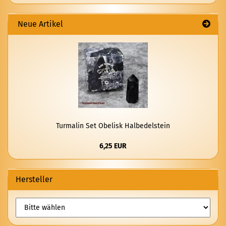
Neue Artikel
Turma­lin Set Obe­lisk Halb­edel­stein
6,25 EUR
Hersteller