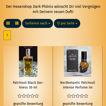
Der Hexenshop Dark Phönix wünscht Dir viel Vergnügen
mit Deinem neuen Duft!
Sortieren nach
Sortieren nach
12 pro Seite
pro Seite
1
Patchouli Black Dar­
Ne­cRo­man­tic Patchouli
kness 30 ml
In­ten­se Par­fu­me im
To­ten­kopf Fla­kon 8ml
geprüfte Bewertung
geprüfte Bewertung