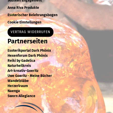
Soziales Engagement
Anna Riva Produkte
Esoterischer Belehrungsbogen
Cookie Einstellungen
VERTRAG WIDERRUFEN
Partnerseiten
Esoterikportal Dark Phönix
Hexenforum Dark Phönix
Reiki by Gadelica
Naturheilkreis
Art-kreativ-Goeritz
Uwe Goeritz - Meine Bücher
Wandelstäbe
Herzerlraum
Naenga
Sworn Allegiance