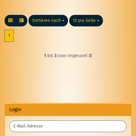
Sortieren nach
Sortieren nach
12 pro Seite
pro Seite
1
1
bis
3
(von insgesamt
3
)
Login
E-
Mail-