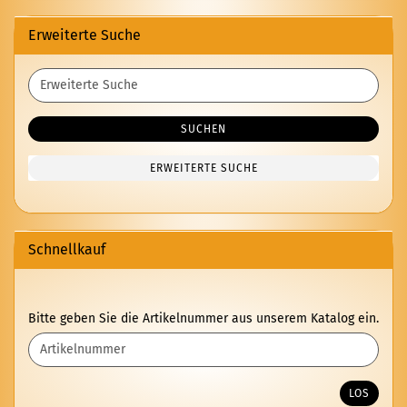
Erweiterte Suche
Erweiterte
Suche
SUCHEN
ERWEITERTE SUCHE
Schnellkauf
BITTE
Bitte geben Sie die Artikelnummer aus unserem Katalog ein.
GEBEN
SIE
DIE
ARTIKELNUMMER
LOS