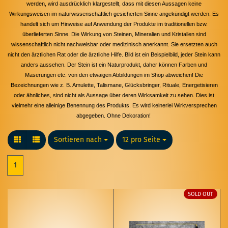
werden, wird ausdrücklich klargestellt, dass mit diesen Aussagen keine
Wirkungsweisen im naturwissenschaftlich gesicherten Sinne angekündigt werden. Es
handelt sich um Hinweise auf Anwendung der Produkte im traditionellen bzw.
überlieferten Sinne. Die Wirkung von Steinen, Mineralien und Kristallen sind
wissenschaftlich nicht nachweisbar oder medizinisch anerkannt. Sie ersetzten auch
nicht den ärztlichen Rat oder die ärztliche Hilfe. Bild ist ein Beispielbild, jeder Stein kann
anders aussehen. Der Stein ist ein Naturprodukt, daher können Farben und
Maserungen etc. von den etwaigen Abbildungen im Shop abweichen! Die
Bezeichnungen wie z. B. Amulette, Talismane, Glücksbringer, Rituale, Energetisieren
oder ähnliches, sind nicht als Aussage über deren Wirksamkeit zu sehen. Dies ist
vielmehr eine alleinige Benennung des Produkts. Es wird keinerlei Wirkversprechen
abgegeben. Ohne Dekoration!
Sortieren nach
Sortieren nach
12 pro Seite
pro Seite
1
SOLD OUT