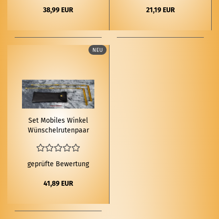
38,99 EUR
21,19 EUR
NEU
Set Mo­bi­les Win­kel
Wün­schel­ru­ten­paar
Mes­sing
geprüfte Bewertung
41,89 EUR