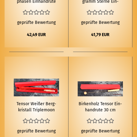
pha­sen Ein­hand­ru­te
gramm Ster­ne Ein­
hand­ru­te
geprüfte Bewertung
geprüfte Bewertung
42,49 EUR
41,79 EUR
Ten­sor Wei­ßer Berg­
Bir­ken­holz Ten­sor Ein­
kris­tall Trip­le­moon
hand­ru­te 30 cm
Pen­ta­gramm Ein­hand­
ru­te
geprüfte Bewertung
geprüfte Bewertung