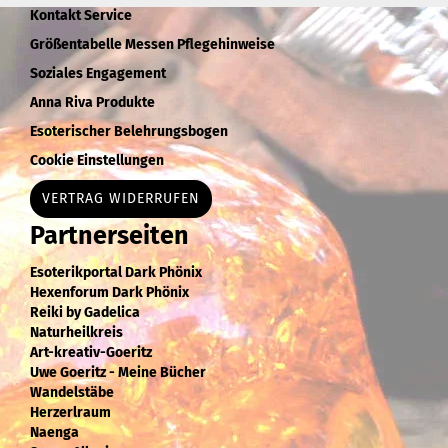
Kontakt Service
Größentabelle Messen Pflegehinweise
Soziales Engagement
Anna Riva Produkte
Esoterischer Belehrungsbogen
Cookie Einstellungen
VERTRAG WIDERRUFEN
Partnerseiten
Esoterikportal Dark Phönix
Hexenforum Dark Phönix
Reiki by Gadelica
Naturheilkreis
Art-kreativ-Goeritz
Uwe Goeritz - Meine Bücher
Wandelstäbe
Herzerlraum
Naenga