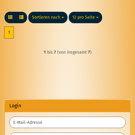
Sortieren nach
Sortieren nach
12 pro Seite
pro Seite
1
1
bis
7
(von insgesamt
7
)
Login
E-
Mail-
Adresse