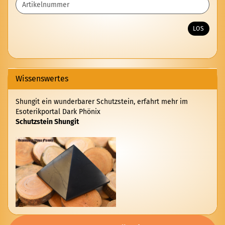
SIE
DIE
ARTIKELNUMMER
LOS
AUS
UNSEREM
KATALOG
EIN.
Wissenswertes
Shungit ein wunderbarer Schutzstein, erfahrt mehr im
Esoterikportal Dark Phönix
Schutzstein Shungit