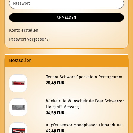
Passwort
ANMELDEN
Konto erstellen
Passwort vergessen?
Bestseller
Ten­sor Schwarz Speck­stein Pen­ta­gramm
25,49 EUR
Win­kel­ru­te Wün­schel­ru­te Paar Schwar­zer
Holz­griff Mes­sing
34,59 EUR
Kup­fer Ten­sor Mond­pha­sen Ein­hand­ru­te
42,49 EUR