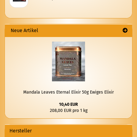
Neue Artikel
Man­da­la Lea­ves Eter­nal Eli­xir 50g Ewi­ges Eli­xir
10,40 EUR
208,00 EUR pro 1 kg
Hersteller