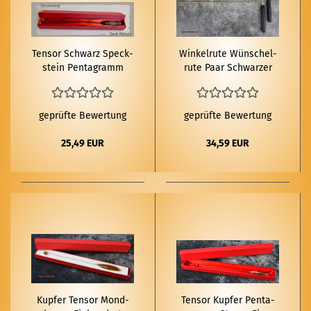
Ten­sor Schwarz Speck­
Win­kel­ru­te Wün­schel­
stein Pen­ta­gramm
ru­te Paar Schwar­zer
Holz­griff Mes­sing
geprüfte Bewertung
geprüfte Bewertung
25,49 EUR
34,59 EUR
Kup­fer Ten­sor Mond­
Ten­sor Kup­fer Pen­ta­