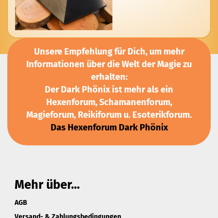
Unsere Empfehlung für Dich, um mehr
Informationen über die Welt der Magie zu
erhalten:
Der Dark Phönix ist mehr als ein
Hexenforum, Schamanenforum,
Magieforum, Reikiforum u. Esoterikforum.
Das Hexenforum Dark Phönix
Mehr über...
AGB
Versand- & Zahlungsbedingungen