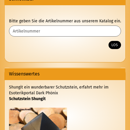
BITTE
Bitte geben Sie die Artikelnummer aus unserem Katalog ein.
GEBEN
SIE
DIE
ARTIKELNUMMER
LOS
AUS
UNSEREM
KATALOG
EIN.
Wissenswertes
Shungit ein wunderbarer Schutzstein, erfahrt mehr im
Esoterikportal Dark Phönix
Schutzstein Shungit