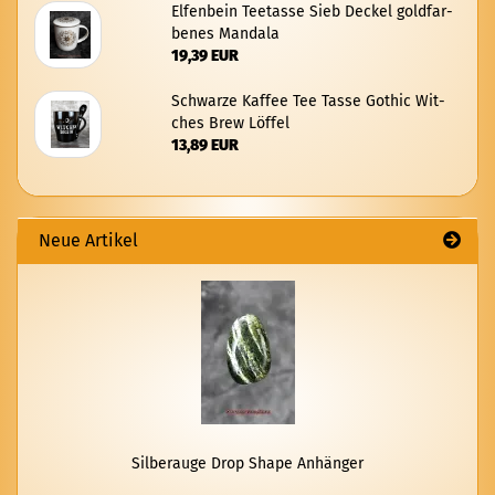
El­fen­bein Tee­tas­se Sieb De­ckel gold­far­
be­nes Man­da­la
19,39 EUR
Schwar­ze Kaf­fee Tee Tasse Go­thic Wit­
ches Brew Löf­fel
13,89 EUR
Neue Artikel
Sil­ber­au­ge Drop Shape An­hän­ger