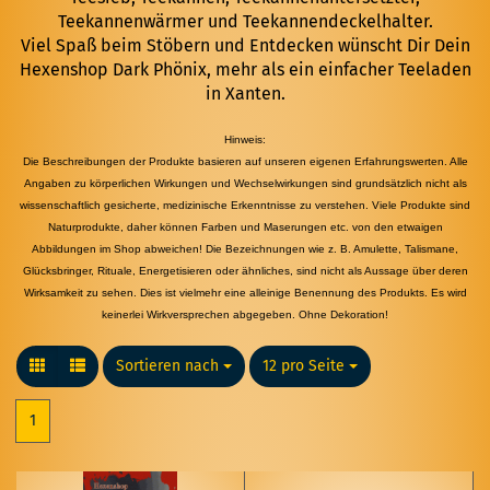
Teekannenwärmer und Teekannendeckelhalter.
Viel Spaß beim Stöbern und Entdecken wünscht Dir Dein
Hexenshop Dark Phönix, mehr als ein einfacher Teeladen
in Xanten.
Hinweis:
Die Beschreibungen der Produkte basieren auf unseren eigenen Erfahrungswerten. Alle
Angaben zu körperlichen Wirkungen und Wechselwirkungen sind grundsätzlich nicht als
wissenschaftlich gesicherte, medizinische Erkenntnisse zu verstehen. Viele Produkte sind
Naturprodukte, daher können Farben und Maserungen etc. von den etwaigen
Abbildungen im Shop abweichen! Die Bezeichnungen wie z. B. Amulette, Talismane,
Glücksbringer, Rituale, Energetisieren oder ähnliches, sind nicht als Aussage über deren
Wirksamkeit zu sehen. Dies ist vielmehr eine alleinige Benennung des Produkts. Es wird
keinerlei Wirkversprechen abgegeben. Ohne Dekoration!
Sortieren nach
Sortieren nach
12 pro Seite
pro Seite
1