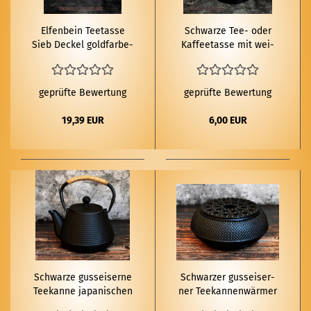
El­fen­bein Tee­tas­se
Schwar­ze Tee- oder
Sieb De­ckel gold­far­be­
Kaf­fee­tas­se mit wei­
nes Man­da­la
ßem Pen­ta­gramm
geprüfte Bewertung
geprüfte Bewertung
19,39 EUR
6,00 EUR
Schwar­ze guss­ei­ser­ne
Schwar­zer guss­ei­ser­
Tee­kan­ne ja­pa­ni­schen
ner Tee­kan­nen­wär­mer
Stil 1Liter Te­tsub­in
Te­tsub­in