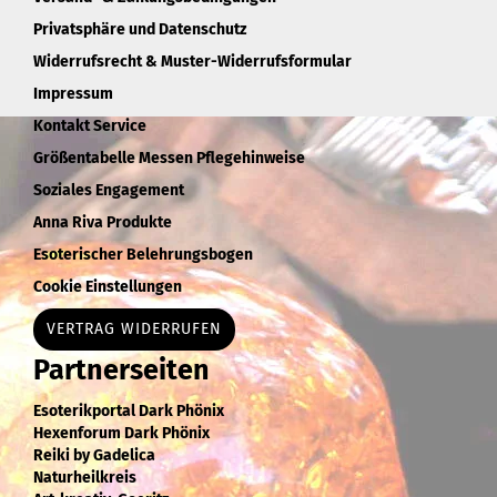
Privatsphäre und Datenschutz
Widerrufsrecht & Muster-Widerrufsformular
Impressum
Kontakt Service
Größentabelle Messen Pflegehinweise
Soziales Engagement
Anna Riva Produkte
Esoterischer Belehrungsbogen
Cookie Einstellungen
VERTRAG WIDERRUFEN
Partnerseiten
Esoterikportal Dark Phönix
Hexenforum Dark Phönix
Reiki by Gadelica
Naturheilkreis