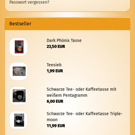
Passwort vergessen?
Bestseller
Dark Phö­nix Tasse
23,50 EUR
Tee­sieb
1,99 EUR
Schwar­ze Tee- oder Kaf­fee­tas­se mit
wei­ßem Pen­ta­gramm
6,00 EUR
Schwar­ze Tee- oder Kaf­fee­tas­se Triple­
moon
11,99 EUR