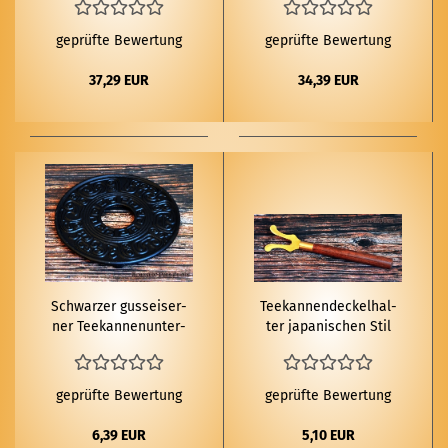
geprüfte Bewertung
geprüfte Bewertung
37,29 EUR
34,39 EUR
Schwar­zer guss­ei­ser­
Tee­kan­nen­de­ckel­hal­
ner Tee­kan­nen­un­ter­
ter ja­pa­ni­schen Stil
set­zer Te­tsub­in
Te­tsub­in
geprüfte Bewertung
geprüfte Bewertung
6,39 EUR
5,10 EUR