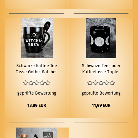
Schwar­ze Kaf­fee Tee
Schwar­ze Tee- oder
Tasse Go­thic Wit­ches
Kaf­fee­tas­se Trip­le­
Brew Löf­fel
moon
geprüfte Bewertung
geprüfte Bewertung
13,89 EUR
11,99 EUR