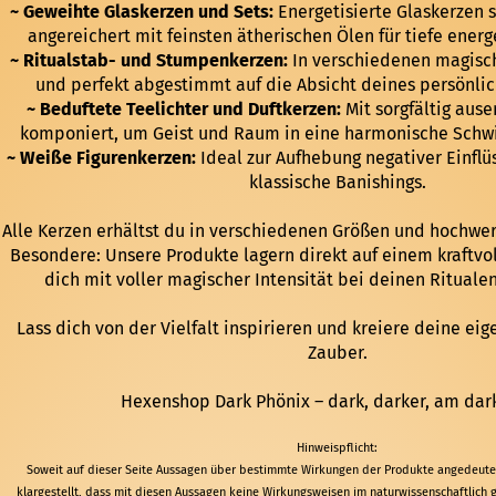
~ Geweihte Glaskerzen und Sets:
Energetisierte Glaskerzen s
angereichert mit feinsten ätherischen Ölen für tiefe ener
~ Ritualstab- und Stumpenkerzen:
In verschiedenen magisch
und perfekt abgestimmt auf die Absicht deines persönlic
~ Beduftete Teelichter und Duftkerzen:
Mit sorgfältig aus
komponiert, um Geist und Raum in eine harmonische Schwi
~ Weiße Figurenkerzen:
Ideal zur Aufhebung negativer Einflüs
klassische Banishings.
Alle Kerzen erhältst du in verschiedenen Größen und hochwer
Besondere: Unsere Produkte lagern direkt auf einem kraftvo
dich mit voller magischer Intensität bei deinen Ritualen
Lass dich von der Vielfalt inspirieren und kreiere deine ei
Zauber.
Hexenshop Dark Phönix – dark, darker, am dark
Hinweispflicht:
Soweit auf dieser Seite Aussagen über bestimmte Wirkungen der Produkte angedeute
klargestellt, dass mit diesen Aussagen keine Wirkungsweisen im naturwissenschaftlich 