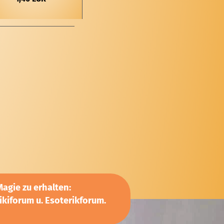
agie zu erhalten:
kiforum u. Esoterikforum.