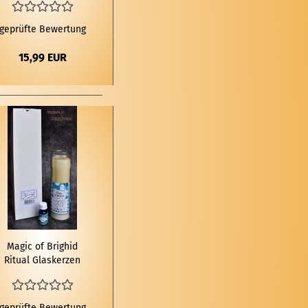
geprüfte Bewertung
15,99 EUR
Magic of Brig­hid
Ri­tu­al Glas­ker­zen
Set Rei­ni­gung
geprüfte Bewertung