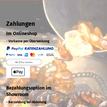
Zahlungen
Im Onlineshop
- Vorkasse per Überweisung
Bezahlungsoption im
Showroom
- Barzahlung bei Abholung