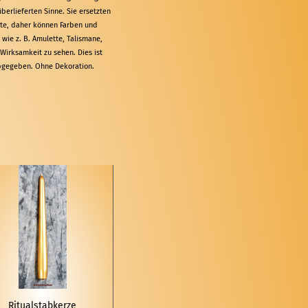
erlieferten Sinne. Sie ersetzten
ukte, daher können Farben und
ie z. B. Amulette, Talismane,
 Wirksamkeit zu sehen. Dies ist
abgegeben. Ohne Dekoration.
Ri­tu­al­stab­ker­ze