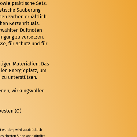
owie praktische Sets,
getische Säuberung.
en Farben erhältlich
hen Kerzenrituals.
erwählten Duftnoten
ngung zu versetzen.
se, für Schutz und für
tigen Materialien. Das
llen Energieplatz, um
 zu unterstützen.
genen, wirkungsvollen
esten )O(
t werden, wird ausdrücklich
gesicherten Sinne angekündigt