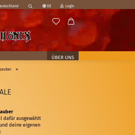
Deutschland
DE
Login
Suche...
ählen
-Mail
asswort
ÜBER UNS
»
szauber
to erstellen
ALE
swort vergessen?
Zauber
ll dafür ausgewählt
 und deine eigenen
: