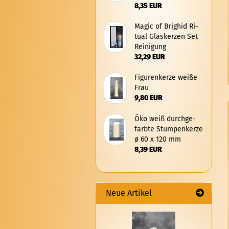
8,35 EUR
Magic of Brig­hid Ri­
tu­al Glas­ker­zen Set
Rei­ni­gung
32,29 EUR
Fi­gu­ren­ker­ze weiße
Frau
9,80 EUR
Öko weiß durch­ge­
färb­te Stum­pen­ker­ze
ø 60 x 120 mm
8,39 EUR
Neue Artikel