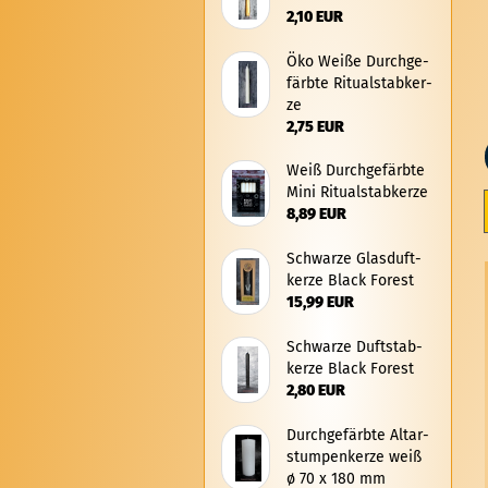
2,10 EUR
Öko Weiße Durch­ge­
färb­te Ri­tu­al­stabker­
ze
2,75 EUR
Weiß Durch­ge­färb­te
Mini Ri­tu­al­stabker­ze
8,89 EUR
Schwar­ze Glas­duft­
ker­ze Black Fo­rest
15,99 EUR
Schwar­ze Duft­stab­
ker­ze Black Fo­rest
2,80 EUR
Durch­ge­färb­te Al­tar­
stum­pen­ker­ze weiß
ø 70 x 180 mm