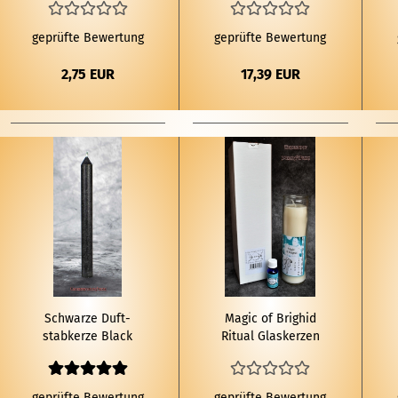
geprüfte Bewertung
geprüfte Bewertung
2,75 EUR
17,39 EUR
Schwar­ze Duft­
Magic of Brig­hid
stab­ker­ze Black
Ri­tu­al Glas­ker­zen
Fo­rest
Set Aurar­ei­ni­gung
geprüfte Bewertung
geprüfte Bewertung