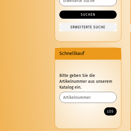
Suche
SUCHEN
ERWEITERTE SUCHE
Schnellkauf
BITTE
Bitte geben Sie die
GEBEN
Artikelnummer aus unserem
SIE
Katalog ein.
DIE
ARTIKELNUMMER
AUS
UNSEREM
LOS
KATALOG
EIN.