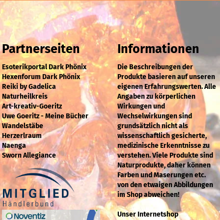
Partnerseiten
Informationen
Esoterikportal Dark Phönix
Die Beschreibungen der
Hexenforum Dark Phönix
Produkte basieren auf unseren
Reiki by Gadelica
eigenen Erfahrungswerten. Alle
Naturheilkreis
Angaben zu körperlichen
Art-kreativ-Goeritz
Wirkungen und
Uwe Goeritz - Meine Bücher
Wechselwirkungen sind
Wandelstäbe
grundsätzlich nicht als
Herzerlraum
wissenschaftlich gesicherte,
Naenga
medizinische Erkenntnisse zu
Sworn Allegiance
verstehen. Viele Produkte sind
Naturprodukte, daher können
Farben und Maserungen etc.
von den etwaigen Abbildungen
im Shop abweichen!
Unser Internetshop