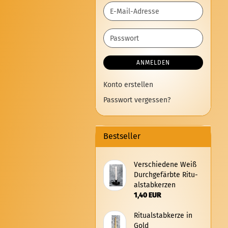
E-
Mail-
Adresse
Passwort
ANMELDEN
Konto erstellen
Passwort vergessen?
Bestseller
Ver­schie­de­ne Weiß
Durch­ge­färb­te Ri­tu­
al­stabker­zen
1,40 EUR
Ri­tu­al­stabker­ze in
Gold