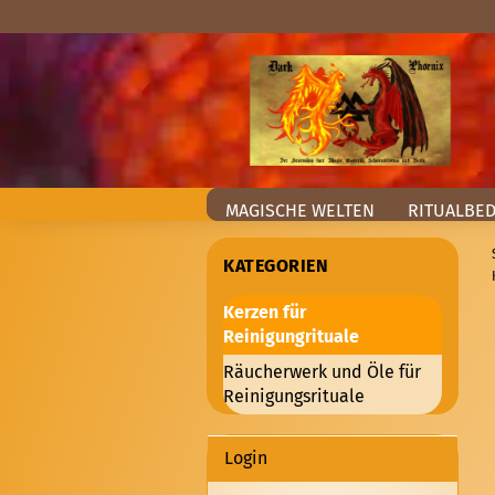
MAGISCHE WELTEN
RITUALBE
KATEGORIEN
Kerzen für
Reinigungrituale
Räucherwerk und Öle für
Reinigungsrituale
Login