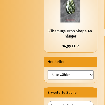
Sil­ber­au­ge Drop Shape An­
hän­ger
14,99 EUR
Hersteller
Erweiterte Suche
Erweiterte