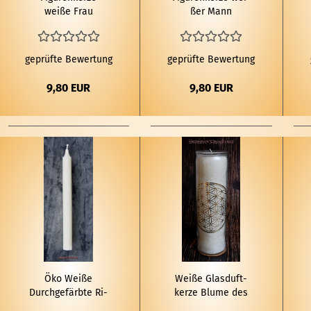
weiße Frau
ßer Mann
geprüfte Bewertung
geprüfte Bewertung
9,80 EUR
9,80 EUR
Öko Weiße
Weiße Glas­duft­
Durch­ge­färb­te Ri­
ker­ze Blume des
tu­al­stab­ker­ze
Le­bens