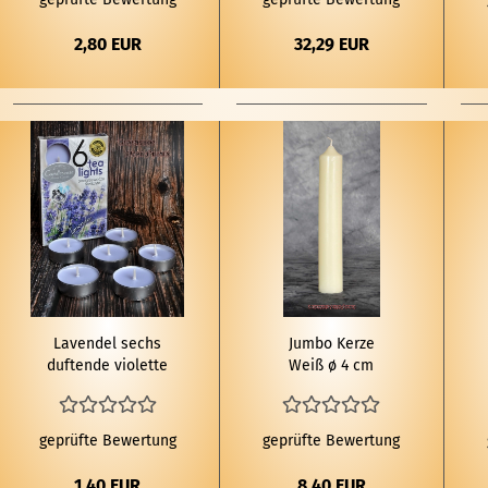
2,80 EUR
32,29 EUR
La­ven­del sechs
Jumbo Kerze
duf­ten­de vio­let­te
Weiß ø 4 cm
Tee­lich­ter
geprüfte Bewertung
geprüfte Bewertung
1,40 EUR
8,40 EUR