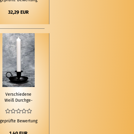
32,29 EUR
Ver­schie­de­ne
Weiß Durch­ge­
färb­te Ri­tu­al­stab­
ker­zen
geprüfte Bewertung
1,40 EUR