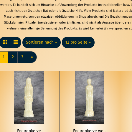
werden. Es handelt sich um Hinweise auf Anwendung der Produkte im traditionellen bzw. üb
auch nicht den ärztlichen Rat oder die ärztliche Hilfe. Viele Produkte sind Naturprod
Maserungen etc. von den etwaigen Abbildungen im Shop abweichen! Die Bezeichnungen w
Glücksbringer, Rituale, Energetisieren oder ähnliches, sind nicht als Aussage über deren
vielmehr eine alleinige Benennung des Produkts. Es wird keinerlei Wirkversprechen 
Sortieren nach
Sortieren nach
12 pro Seite
pro Seite
1
2
3
»
Fi­gu­ren­ker­ze
Fi­gu­ren­ker­ze wei­