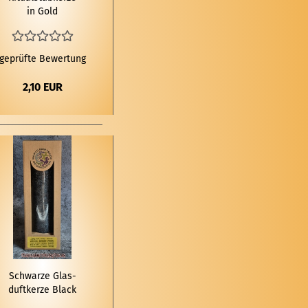
in Gold
geprüfte Bewertung
2,10 EUR
Schwar­ze Glas­
duft­ker­ze Black
Fo­rest