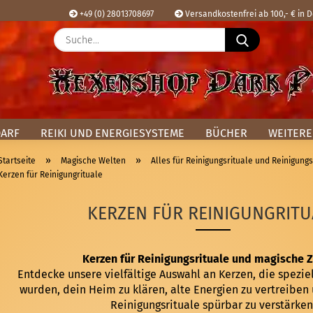
+49 (0) 28013708697
Versandkostenfrei ab 100,- € in 
Suche...
Sprache ausw
E
Lieferland
P
DARF
REIKI UND ENERGIESYSTEME
BÜCHER
WEITERE
»
»
Startseite
Magische Welten
Alles für Reinigungsrituale und Reinigung
Kerzen für Reinigungrituale
Kon
KERZEN FÜR REINIGUNGRITU
Pas
Kerzen für Reinigungsrituale und magische 
Entdecke unsere vielfältige Auswahl an Kerzen, die spezie
wurden, dein Heim zu klären, alte Energien zu vertreiben
Reinigungsrituale spürbar zu verstärken