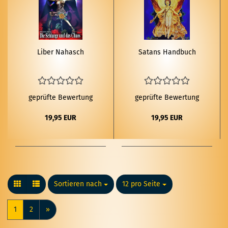
Liber Na­hasch
Sa­tans Hand­buch
geprüfte Bewertung
geprüfte Bewertung
19,95 EUR
19,95 EUR
Sortieren nach
Sortieren nach
12 pro Seite
pro Seite
1
2
»