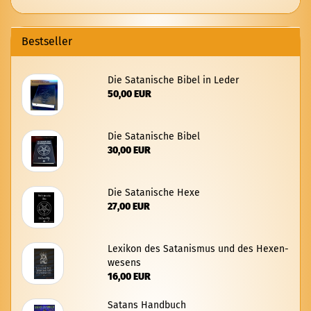
Bestseller
Die Sa­ta­ni­sche Bibel in Leder
50,00 EUR
Die Sa­ta­ni­sche Bibel
30,00 EUR
Die Sa­ta­ni­sche Hexe
27,00 EUR
Le­xi­kon des Sa­ta­nis­mus und des He­xen­
we­sens
16,00 EUR
Sa­tans Hand­buch