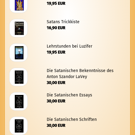
19,95 EUR
Sa­tans Trick­kis­te
16,90 EUR
Lehr­stun­den bei Lu­zi­fer
19,95 EUR
Die Sa­ta­ni­schen Be­kennt­nis­se des
Anton Szan­dor LaVey
30,00 EUR
Die Sa­ta­ni­schen Es­says
30,00 EUR
Die Sa­ta­ni­schen Schrif­ten
30,00 EUR