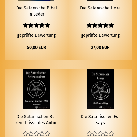
Die Sa­ta­ni­sche Bibel
Die Sa­ta­ni­sche Hexe
in Leder
geprüfte Bewertung
geprüfte Bewertung
50,00 EUR
27,00 EUR
Die Sa­ta­ni­schen Be­
Die Sa­ta­ni­schen Es­
kennt­nis­se des Anton
says
Szan­dor LaVey