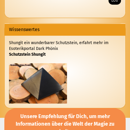
LOS
AUS
UNSEREM
KATALOG
EIN.
Wissenswertes
Shungit ein wunderbarer Schutzstein, erfahrt mehr im
Esoterikportal Dark Phönix
Schutzstein Shungit
Unsere Empfehlung für Dich, um mehr
Informationen über die Welt der Magie zu