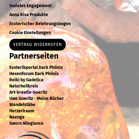
Soziales Engagement
Anna Riva Produkte
Esoterischer Belehrungsbogen
Cookie Einstellungen
VERTRAG WIDERRUFEN
Partnerseiten
Esoterikportal Dark Phönix
Hexenforum Dark Phönix
Reiki by Gadelica
Naturheilkreis
Art-kreativ-Goeritz
Uwe Goeritz - Meine Bücher
Wandelstäbe
Herzerlraum
Naenga
Sworn Allegiance