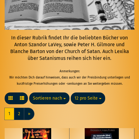
In dieser Rubrik findet Ihr die beliebten Bücher von
Anton Szandor LaVey, sowie Peter H. Gilmore und
Blanche Barton von der Church of Satan. Auch Lexika
über Satanismus reihen sich hier ein.
Anmerkungen:
Wir möchten Dich darauf hinweisen, dass auch wir der Preisbindung unterliegen und
kurzfristige Preiserhöhungen oder -senkungen an Sie weitergeben müssen.
Sortieren nach
Sortieren nach
12 pro Seite
pro Seite
1
2
»