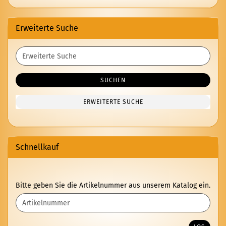
Erweiterte Suche
Erweiterte
Suche
SUCHEN
ERWEITERTE SUCHE
Schnellkauf
BITTE
Bitte geben Sie die Artikelnummer aus unserem Katalog ein.
GEBEN
SIE
DIE
ARTIKELNUMMER