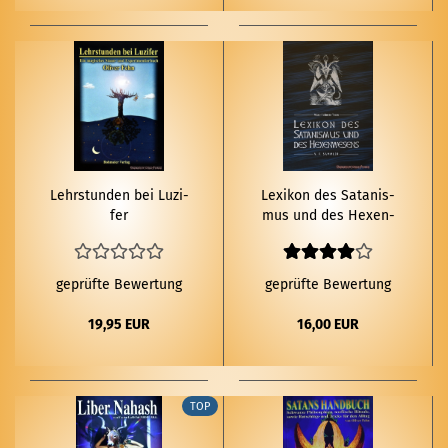
Lehr­stun­den bei Lu­zi­
Le­xi­kon des Sa­ta­nis­
fer
mus und des He­xen­
we­sens
geprüfte Bewertung
geprüfte Bewertung
19,95 EUR
16,00 EUR
TOP