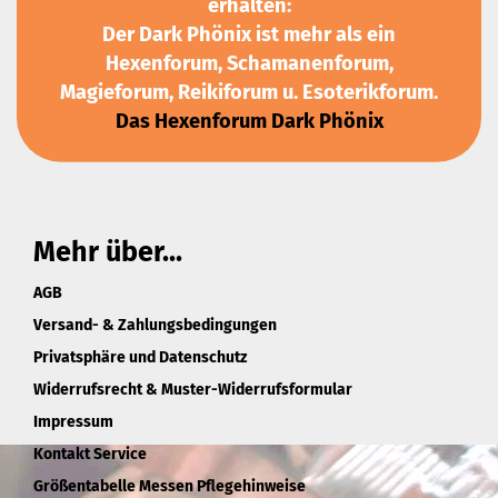
erhalten:
Der Dark Phönix ist mehr als ein
Hexenforum, Schamanenforum,
Magieforum, Reikiforum u. Esoterikforum.
Das Hexenforum Dark Phönix
Mehr über...
AGB
Versand- & Zahlungsbedingungen
Privatsphäre und Datenschutz
Widerrufsrecht & Muster-Widerrufsformular
Impressum
Kontakt Service
Größentabelle Messen Pflegehinweise