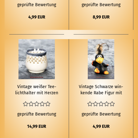
geprüfte Bewertung
geprüfte Bewertung
4,99 EUR
8,99 EUR
Vin­ta­ge wei­ßer Tee­
Vin­ta­ge Schwar­ze win­
licht­hal­ter mit Her­zen
ken­de Rabe Figur mit
und blau­em Rand
Fe­dern Ke­ra­mik
geprüfte Bewertung
geprüfte Bewertung
14,99 EUR
4,99 EUR