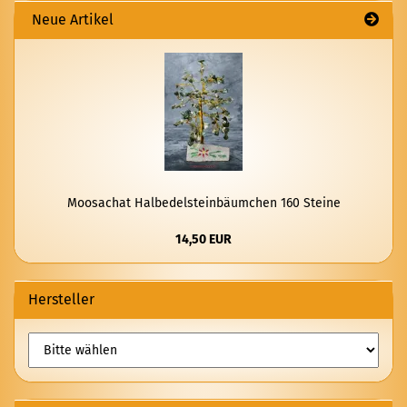
Neue Artikel
Moo­sachat Halb­edel­stein­bäum­chen 160 Stei­ne
14,50 EUR
Hersteller