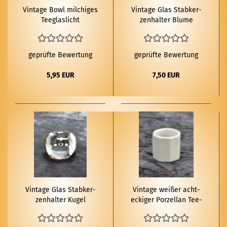
Vin­ta­ge Bowl mil­chi­ges
Vin­ta­ge Glas Stab­ker­
Tee­glas­licht
zen­hal­ter Blume
geprüfte Bewertung
geprüfte Bewertung
5,95 EUR
7,50 EUR
Vin­ta­ge Glas Stab­ker­
Vin­ta­ge wei­ßer acht­
zen­hal­ter Kugel
ecki­ger Por­zel­lan Tee­
licht­hal­ter