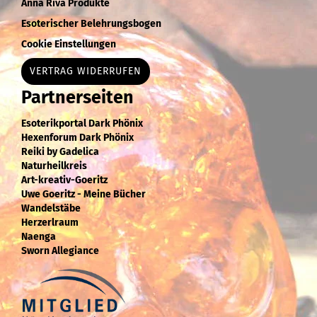
Anna Riva Produkte
Esoterischer Belehrungsbogen
Cookie Einstellungen
VERTRAG WIDERRUFEN
Partnerseiten
Esoterikportal Dark Phönix
Hexenforum Dark Phönix
Reiki by Gadelica
Naturheilkreis
Art-kreativ-Goeritz
Uwe Goeritz - Meine Bücher
Wandelstäbe
Herzerlraum
Naenga
Sworn Allegiance