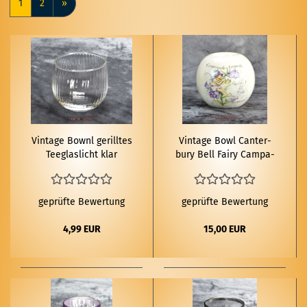
1
2
»
Vin­ta­ge Bownl ge­rill­tes
Vin­ta­ge Bowl Can­ter­
Tee­glas­licht klar
bu­ry Bell Fairy Cam­pa­
nu­la Tee­licht­hal­ter
geprüfte Bewertung
geprüfte Bewertung
4,99 EUR
15,00 EUR