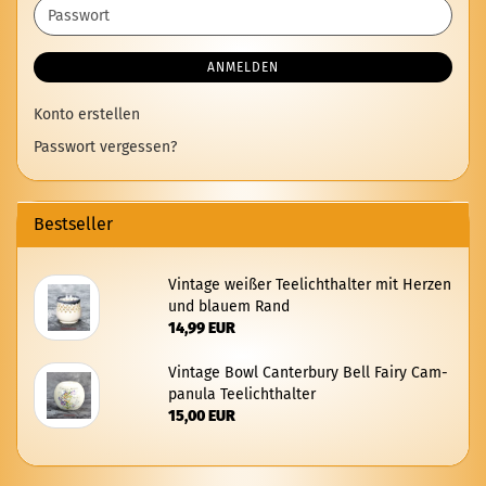
Adresse
Passwort
ANMELDEN
Konto erstellen
Passwort vergessen?
Bestseller
Vin­ta­ge wei­ßer Tee­licht­hal­ter mit Her­zen
und blau­em Rand
14,99 EUR
Vin­ta­ge Bowl Can­ter­bu­ry Bell Fairy Cam­
pa­nu­la Tee­licht­hal­ter
15,00 EUR