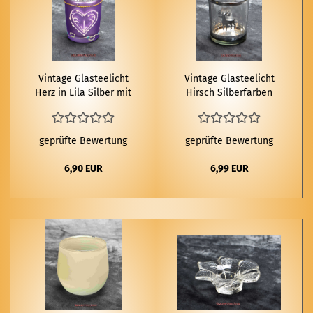
Vin­ta­ge Glas­tee­licht
Vin­ta­ge Glas­tee­licht
Herz in Lila Sil­ber mit
Hirsch Sil­ber­far­ben
Glit­zer Ver­zie­rung
geprüfte Bewertung
geprüfte Bewertung
6,90 EUR
6,99 EUR