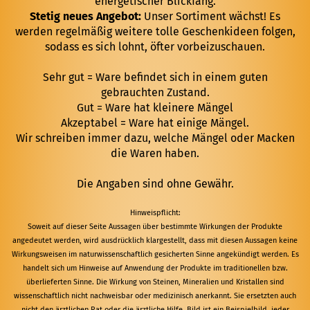
energetischer Blickfang.
Stetig neues Angebot:
Unser Sortiment wächst! Es
werden regelmäßig weitere tolle Geschenkideen folgen,
sodass es sich lohnt, öfter vorbeizuschauen.
Sehr gut = Ware befindet sich in einem guten
gebrauchten Zustand.
Gut = Ware hat kleinere Mängel
Akzeptabel = Ware hat einige Mängel.
Wir schreiben immer dazu, welche Mängel oder Macken
die Waren haben.
Die Angaben sind ohne Gewähr.
Hinweispflicht:
Soweit auf dieser Seite Aussagen über bestimmte Wirkungen der Produkte
angedeutet werden, wird ausdrücklich klargestellt, dass mit diesen Aussagen keine
Wirkungsweisen im naturwissenschaftlich gesicherten Sinne angekündigt werden. Es
handelt sich um Hinweise auf Anwendung der Produkte im traditionellen bzw.
überlieferten Sinne. Die Wirkung von Steinen, Mineralien und Kristallen sind
wissenschaftlich nicht nachweisbar oder medizinisch anerkannt. Sie ersetzten auch
nicht den ärztlichen Rat oder die ärztliche Hilfe. Bild ist ein Beispielbild, jeder