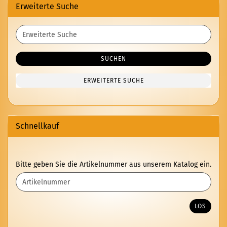
Erweiterte Suche
Erweiterte
Suche
SUCHEN
ERWEITERTE SUCHE
Schnellkauf
BITTE
Bitte geben Sie die Artikelnummer aus unserem Katalog ein.
GEBEN
SIE
DIE
ARTIKELNUMMER
LOS
AUS
UNSEREM