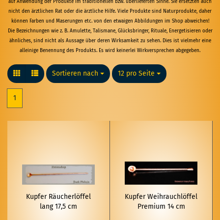
auf Anwendung der Produkte im traditionellen bzw. überlieferten Sinne. Sie ersetzten auch
nicht den ärztlichen Rat oder die ärztliche Hilfe. Viele Produkte sind Naturprodukte, daher
können Farben und Maserungen etc. von den etwaigen Abbildungen im Shop abweichen!
Die Bezeichnungen wie z. B. Amulette, Talismane, Glücksbringer, Rituale, Energetisieren oder
ähnliches, sind nicht als Aussage über deren Wirksamkeit zu sehen. Dies ist vielmehr eine
alleinige Benennung des Produkts. Es wird keinerlei Wirkversprechen abgegeben.
Sortieren nach
Sortieren nach
12 pro Seite
pro Seite
1
Kup­fer Räu­cher­löf­fel
Kup­fer Weih­rauch­löf­fel
lang 17,5 cm
Pre­mi­um 14 cm