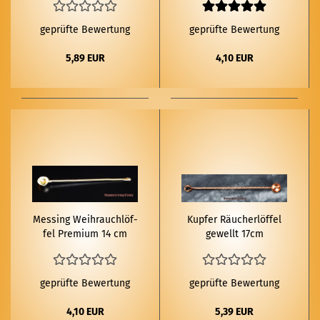
geprüfte Bewertung
geprüfte Bewertung
5,89 EUR
4,10 EUR
Mes­sing Weih­rauch­löf­
Kup­fer Räu­cher­löf­fel
fel Pre­mi­um 14 cm
ge­wellt 17cm
geprüfte Bewertung
geprüfte Bewertung
4,10 EUR
5,39 EUR