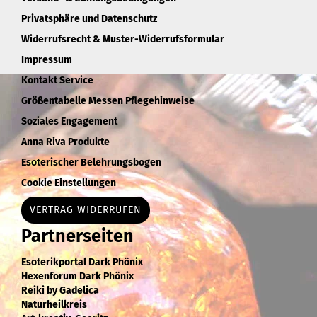
Privatsphäre und Datenschutz
Widerrufsrecht & Muster-Widerrufsformular
Impressum
Kontakt Service
Größentabelle Messen Pflegehinweise
Soziales Engagement
Anna Riva Produkte
Esoterischer Belehrungsbogen
Cookie Einstellungen
VERTRAG WIDERRUFEN
Partnerseiten
Esoterikportal Dark Phönix
Hexenforum Dark Phönix
Reiki by Gadelica
Naturheilkreis