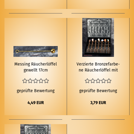
Mes­sing Räu­cher­löf­fel
Ver­zier­te Bron­ze­far­be­
ge­wellt 17cm
ne Räu­cher­löf­fel mit
Halb­edel­stei­nen
geprüfte Bewertung
geprüfte Bewertung
4,49 EUR
3,79 EUR