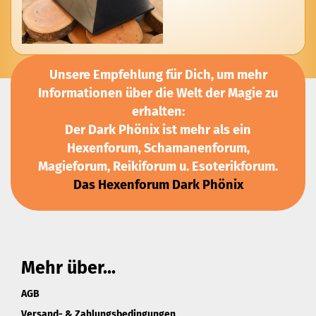
Unsere Empfehlung für Dich, um mehr
Informationen über die Welt der Magie zu
erhalten:
Der Dark Phönix ist mehr als ein
Hexenforum, Schamanenforum,
Magieforum, Reikiforum u. Esoterikforum.
Das Hexenforum Dark Phönix
Mehr über...
AGB
Versand- & Zahlungsbedingungen