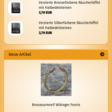
Ver­zier­te Bron­ze­far­be­ne Räu­cher­löf­fel
mit Halb­edel­stei­nen
3,79 EUR
Ver­zier­te Sil­ber­far­be­ne Räu­cher­löf­fel
mit Halb­edel­stei­nen
3,79 EUR
Neue Artikel
Bron­ze­arm­reif Wi­kin­ger Fen­ris