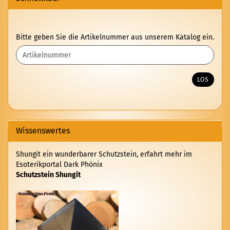
BITTE
Bitte geben Sie die Artikelnummer aus unserem Katalog ein.
GEBEN
SIE
DIE
ARTIKELNUMMER
LOS
AUS
UNSEREM
KATALOG
EIN.
Wissenswertes
Shungit ein wunderbarer Schutzstein, erfahrt mehr im
Esoterikportal Dark Phönix
Schutzstein Shungit