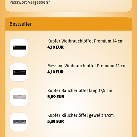
Passwort vergessen?
Bestseller
Kup­fer Weih­rauch­löf­fel Pre­mi­um 14 cm
4,10 EUR
Mes­sing Weih­rauch­löf­fel Pre­mi­um 14 cm
4,10 EUR
Kup­fer Räu­cher­löf­fel lang 17,5 cm
5,89 EUR
Kup­fer Räu­cher­löf­fel ge­wellt 17cm
5,39 EUR