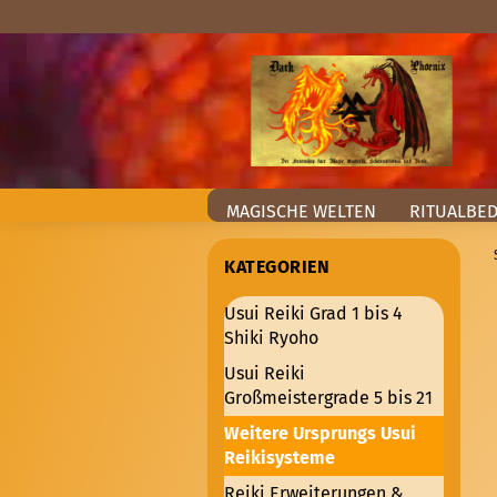
MAGISCHE WELTEN
RITUALBE
KATEGORIEN
Usui Reiki Grad 1 bis 4
Shiki Ryoho
Usui Reiki
Großmeistergrade 5 bis 21
Weitere Ursprungs Usui
Reikisysteme
Reiki Erweiterungen &