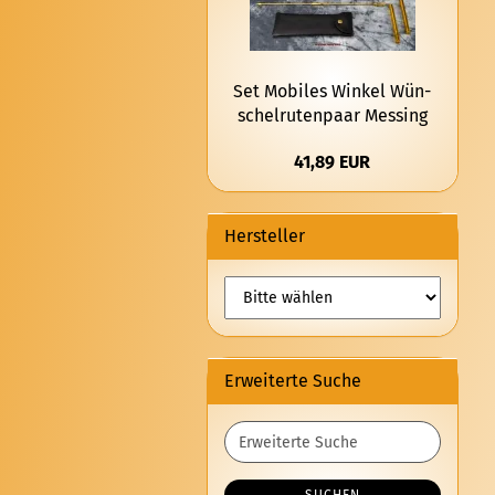
Set Mo­bi­les Win­kel Wün­
schel­ru­ten­paar Mes­sing
41,89 EUR
Hersteller
Erweiterte Suche
Erweiterte
Suche