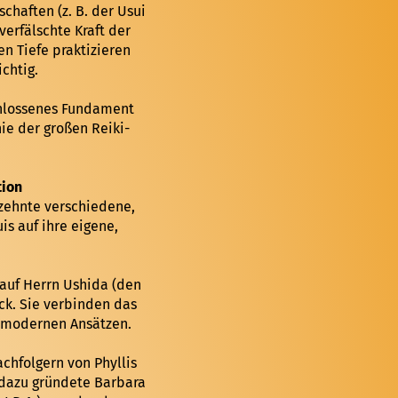
chaften (z. B. der Usui
erfälschte Kraft der
en Tiefe praktizieren
chtig.
schlossenes Fundament
nie der großen Reiki-
tion
rzehnte verschiedene,
s auf ihre eigene,
 auf Herrn Ushida (den
ck. Sie verbinden das
t modernen Ansätzen.
achfolgern von Phyllis
l dazu gründete Barbara