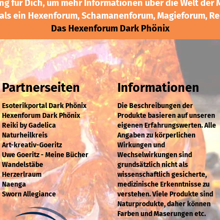
g für Dich, um mehr Informationen über die Welt der M
 als ein Hexenforum, Schamanenforum, Magieforum, Rei
Das Hexenforum Dark Phönix
Partnerseiten
Informationen
Esoterikportal Dark Phönix
Die Beschreibungen der
Hexenforum Dark Phönix
Produkte basieren auf unseren
Reiki by Gadelica
eigenen Erfahrungswerten. Alle
Naturheilkreis
Angaben zu körperlichen
Art-kreativ-Goeritz
Wirkungen und
Uwe Goeritz - Meine Bücher
Wechselwirkungen sind
Wandelstäbe
grundsätzlich nicht als
Herzerlraum
wissenschaftlich gesicherte,
Naenga
medizinische Erkenntnisse zu
Sworn Allegiance
verstehen. Viele Produkte sind
Naturprodukte, daher können
Farben und Maserungen etc.