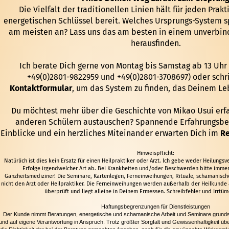
Die Vielfalt der traditionellen Linien hält für jeden Prakt
energetischen Schlüssel bereit. Welches Ursprungs-System sp
am meisten an? Lass uns das am besten in einem unverbin
herausfinden.
Ich berate Dich gerne von Montag bis Samstag ab 13 Uhr 
+49(0)2801-9822959 und +49(0)2801-3708697) oder schri
Kontaktformular
, um das System zu finden, das Deinem Le
Du möchtest mehr über die Geschichte von Mikao Usui erf
anderen Schülern austauschen? Spannende Erfahrungsberi
Einblicke und ein herzliches Miteinander erwarten Dich im
Re
Hinweispflicht:
Natürlich ist dies kein Ersatz für einen Heilpraktiker oder Arzt. Ich gebe weder Heilung
Erfolge irgendwelcher Art ab. Bei Krankheiten und/oder Beschwerden bitte immer
Ganzheitsmediziner! Die Seminare, Kartenlegen, Ferneinweihungen, Rituale, schamanische
nicht den Arzt oder Heilpraktiker. Die Ferneinweihungen werden außerhalb der Heilkunde 
überprüft und liegt alleine in Deinem Ermessen. Schreibfehler und Irrtüm
Haftungsbegrenzungen für Dienstleistungen
Der Kunde nimmt Beratungen, energetische und schamanische Arbeit und Seminare grundsä
und auf eigene Verantwortung in Anspruch. Trotz größter Sorgfalt und Gewissenhaftigkeit üb