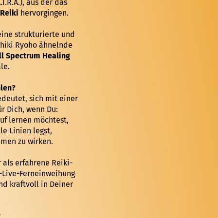
I.R.A.), aus der das
 Reiki
hervorgingen.
ine strukturierte und
hiki Ryoho ähnelnde
ll Spectrum Healing
le.
len?
edeutet, sich mit einer
ür Dich, wenn Du:
uf lernen möchtest,
le Linien legst,
mmen zu wirken.
als erfahrene Reiki-
s-Live-Ferneinweihung
nd kraftvoll in Deiner
.
g