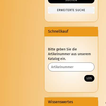
SUCHEN
ERWEITERTE SUCHE
Schnellkauf
BITTE
Bitte geben Sie die
GEBEN
Artikelnummer aus unserem
SIE
Katalog ein.
DIE
ARTIKELNUMMER
AUS
UNSEREM
LOS
KATALOG
EIN.
Wissenswertes