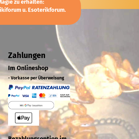
agie zu erhalten:
kiforum u. Esoterikforum.
Zahlungen
Im Onlineshop
- Vorkasse per Überweisung
Bezahlungsoption im