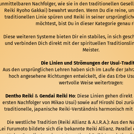
unmittelbaren Nachfolger, wie sie in den traditionellen Gesells
Reiki Ryoho Gakkai) bewahrt wurden. Wenn Du die reine, unv
traditionellen Linie spüren und Reiki in seiner ursprünglich
möchtest, bist Du in dieser Kategorie genau ri
Diese weiteren Systeme bieten Dir ein stabiles, in sich ge
und verbinden Dich direkt mit der spirituellen Traditionsli
Meister.
Die Linien und Strömungen der Usui-Tradi
Aus den ursprünglichen Lehren haben sich im Laufe der Jah
hoch angesehene Richtungen entwickelt, die das Erbe Usui
wertvolle Weise weitertragen:
Dentho Reiki
&
Gendai Reiki Ho
: Diese Linien gehen direkt
ersten Nachfolger von Mikao Usui) sowie auf Hiroshi Doi zurü
traditionelle, japanische Reiki-Verständnis harmonisch mi
Die westliche Tradition (Reiki Allianz & A.I.R.A.): Aus den N
Lei Furumoto bildete sich die bekannte Reiki Allianz. Paralle