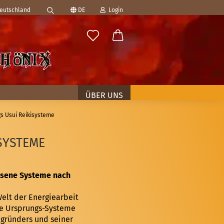
Deutschland
DE
Login
Suche...
ählen
-Mail
asswort
ÜBER UNS
s Usui Reikisysteme
SYSTEME
to erstellen
swort vergessen?
ossene Systeme nach
Welt der Energiearbeit
Die Ursprungs-Systeme
egründers und seiner