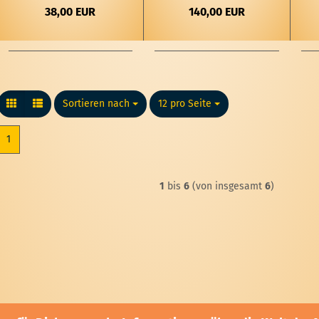
38,00 EUR
140,00 EUR
Sortieren nach
Sortieren nach
12 pro Seite
pro Seite
1
1
bis
6
(von insgesamt
6
)