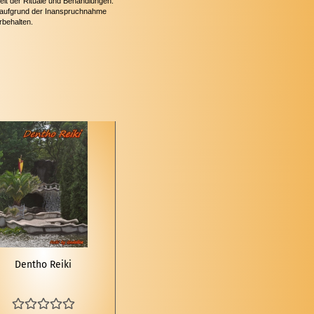
eit der Rituale und Behandlungen.
ie aufgrund der Inanspruchnahme
rbehalten.
Den­tho Reiki