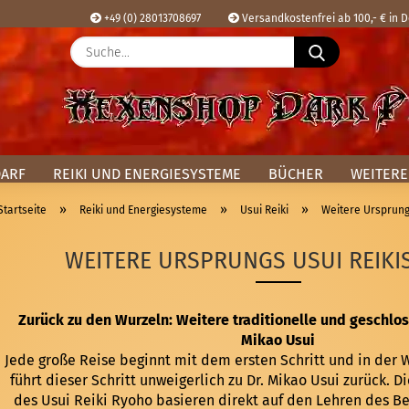
+49 (0) 28013708697
Versandkostenfrei ab 100,- € in 
Suche...
Sprache ausw
E
Lieferland
P
DARF
REIKI UND ENERGIESYSTEME
BÜCHER
WEITERE
»
»
»
Startseite
Reiki und Energiesysteme
Usui Reiki
Weitere Ursprung
WEITERE URSPRUNGS USUI REIKI
Kon
Pas
Zurück zu den Wurzeln: Weitere traditionelle und geschl
Mikao Usui
Jede große Reise beginnt mit dem ersten Schritt und in der 
führt dieser Schritt unweigerlich zu Dr. Mikao Usui zurück. 
des Usui Reiki Ryoho basieren direkt auf den Lehren des B