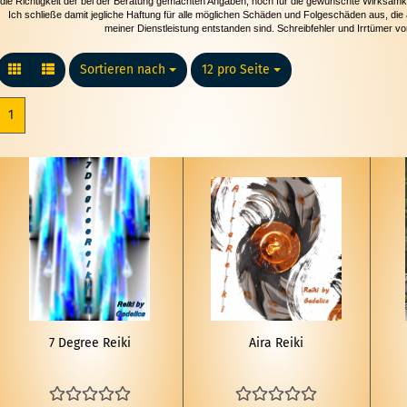
die Richtigkeit der bei der Beratung gemachten Angaben, noch für die gewünschte Wirksamk
Ich schließe damit jegliche Haftung für alle möglichen Schäden und Folgeschäden aus, d
meiner Dienstleistung entstanden sind.
Schreibfehler und Irrtümer vo
Sortieren nach
Sortieren nach
12 pro Seite
pro Seite
1
7 De­gree Reiki
Aira Reiki