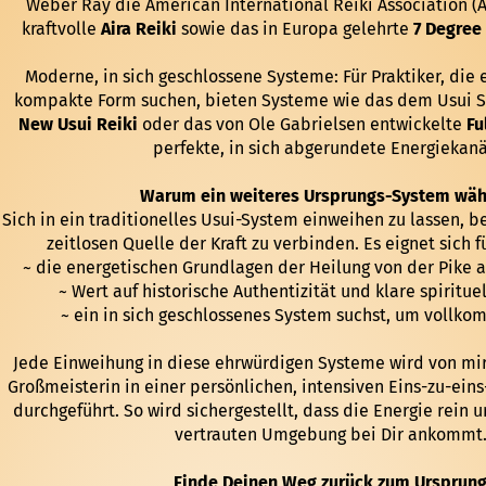
Weber Ray die American International Reiki Association (A.
kraftvolle
Aira Reiki
sowie das in Europa gelehrte
7 Degree
Moderne, in sich geschlossene Systeme: Für Praktiker, die e
kompakte Form suchen, bieten Systeme wie das dem Usui S
New Usui Reiki
oder das von Ole Gabrielsen entwickelte
Fu
perfekte, in sich abgerundete Energiekanä
Warum ein weiteres Ursprungs-System wäh
Sich in ein traditionelles Usui-System einweihen zu lassen, b
zeitlosen Quelle der Kraft zu verbinden. Es eignet sich f
~ die energetischen Grundlagen der Heilung von der Pike a
~ Wert auf historische Authentizität und klare spirituel
~ ein in sich geschlossenes System suchst, um vollko
Jede Einweihung in diese ehrwürdigen Systeme wird von mir 
Großmeisterin in einer persönlichen, intensiven Eins-zu-ein
durchgeführt. So wird sichergestellt, dass die Energie rein u
vertrauten Umgebung bei Dir ankommt
Finde Deinen Weg zurück zum Ursprun