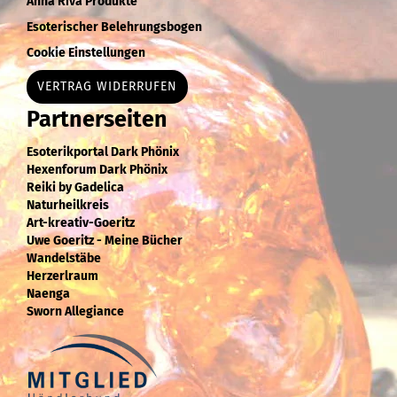
Anna Riva Produkte
Esoterischer Belehrungsbogen
Cookie Einstellungen
VERTRAG WIDERRUFEN
Partnerseiten
Esoterikportal Dark Phönix
Hexenforum Dark Phönix
Reiki by Gadelica
Naturheilkreis
Art-kreativ-Goeritz
Uwe Goeritz - Meine Bücher
Wandelstäbe
Herzerlraum
Naenga
Sworn Allegiance