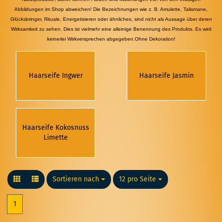
Abbildungen im Shop abweichen! Die Bezeichnungen wie z. B. Amulette, Talismane,
Glücksbringer, Rituale, Energetisieren oder ähnliches, sind nicht als Aussage über deren
Wirksamkeit zu sehen. Dies ist vielmehr eine alleinige Benennung des Produkts. Es wird
keinerlei Wirkversprechen abgegeben.Ohne Dekoration!
Haarseife Ingwer
Haarseife Jasmin
Haarseife Kokosnuss
Limette
Sortieren nach
Sortieren nach
12 pro Seite
pro Seite
1