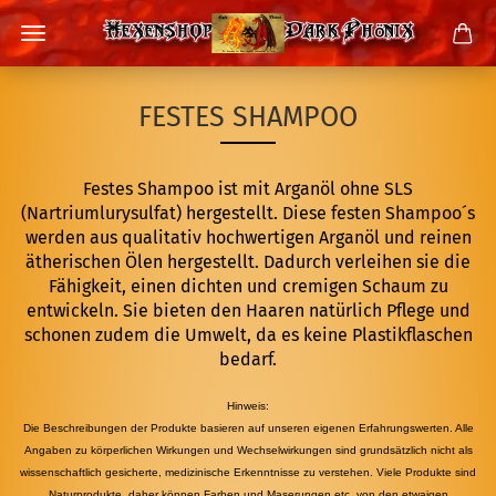
FESTES SHAMPOO
Festes Shampoo ist mit Arganöl ohne SLS
(Nartriumlurysulfat) hergestellt. Diese festen Shampoo´s
werden aus qualitativ hochwertigen Arganöl und reinen
ätherischen Ölen hergestellt. Dadurch verleihen sie die
Fähigkeit, einen dichten und cremigen Schaum zu
entwickeln. Sie bieten den Haaren natürlich Pflege und
schonen zudem die Umwelt, da es keine Plastikflaschen
bedarf.
Hinweis:
Die Beschreibungen der Produkte basieren auf unseren eigenen Erfahrungswerten. Alle
Angaben zu körperlichen Wirkungen und Wechselwirkungen sind grundsätzlich nicht als
wissenschaftlich gesicherte, medizinische Erkenntnisse zu verstehen. Viele Produkte sind
Naturprodukte, daher können Farben und Maserungen etc. von den etwaigen