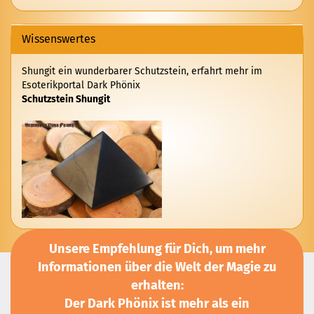
KATALOG
EIN.
Wissenswertes
Shungit ein wunderbarer Schutzstein, erfahrt mehr im
Esoterikportal Dark Phönix
Schutzstein Shungit
Unsere Empfehlung für Dich, um mehr
Informationen über die Welt der Magie zu
erhalten:
Der Dark Phönix ist mehr als ein