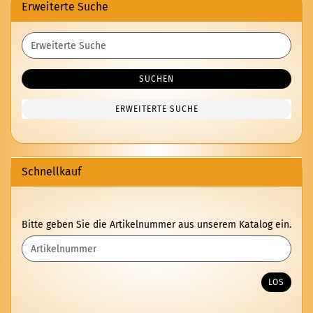
Erweiterte Suche
Erweiterte
Suche
SUCHEN
ERWEITERTE SUCHE
Schnellkauf
BITTE
Bitte geben Sie die Artikelnummer aus unserem Katalog ein.
GEBEN
SIE
DIE
ARTIKELNUMMER
LOS
AUS
UNSEREM