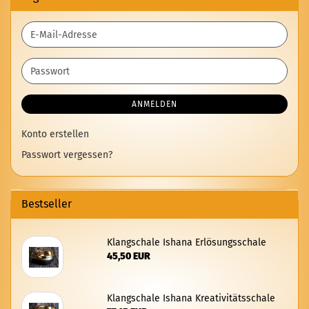
E-
Mail-
Adresse
Passwort
ANMELDEN
Konto erstellen
Passwort vergessen?
Bestseller
Klang­scha­le Isha­na Er­lö­sungs­scha­le
45,50 EUR
Klang­scha­le Isha­na Krea­ti­vi­täts­scha­le