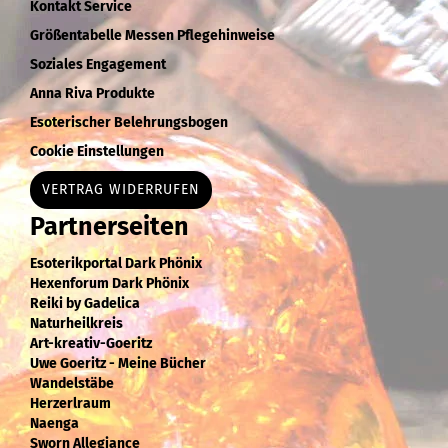
Kontakt Service
Größentabelle Messen Pflegehinweise
Soziales Engagement
Anna Riva Produkte
Esoterischer Belehrungsbogen
Cookie Einstellungen
VERTRAG WIDERRUFEN
Partnerseiten
Esoterikportal Dark Phönix
Hexenforum Dark Phönix
Reiki by Gadelica
Naturheilkreis
Art-kreativ-Goeritz
Uwe Goeritz - Meine Bücher
Wandelstäbe
Herzerlraum
Naenga
Sworn Allegiance