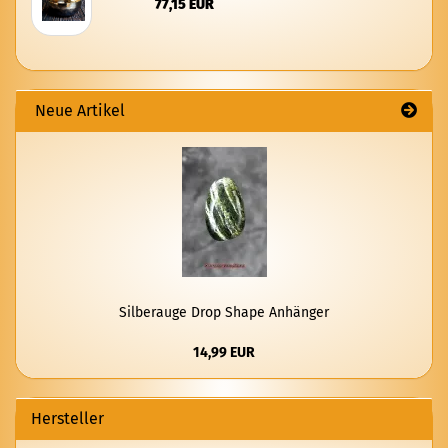
77,15 EUR
Neue Artikel
Sil­ber­au­ge Drop Shape An­hän­ger
14,99 EUR
Hersteller