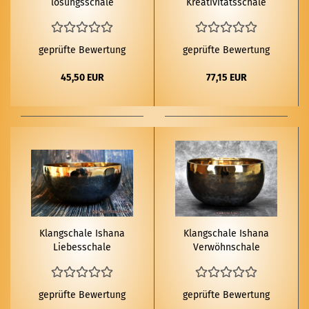
lö­sungs­scha­le
Krea­ti­vi­täts­scha­le
geprüfte Bewertung
geprüfte Bewertung
45,50 EUR
77,15 EUR
Klang­scha­le Isha­na
Klang­scha­le Isha­na
Lie­bes­scha­le
Ver­wöhn­scha­le
geprüfte Bewertung
geprüfte Bewertung