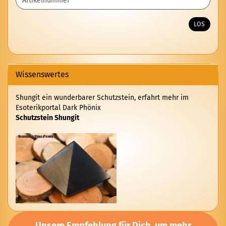
SIE
DIE
ARTIKELNUMMER
LOS
AUS
UNSEREM
KATALOG
EIN.
Wissenswertes
Shungit ein wunderbarer Schutzstein, erfahrt mehr im
Esoterikportal Dark Phönix
Schutzstein Shungit
Unsere Empfehlung für Dich, um mehr