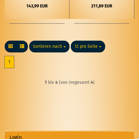
143,99 EUR
211,89 EUR
Sortieren nach
Sortieren nach
12 pro Seite
pro Seite
1
1
bis
4
(von insgesamt
4
)
Login