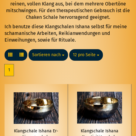
reinen, vollen Klang aus, bei dem mehrere Obertöne
mitschwingen. Für den therapeutischen Gebrauch ist die
Chaken Schale hervorragend geeignet.
Ich benutze diese Klangschalen Ishana selbst für meine
schamanische Arbeiten, Reikianwendungen und
Einweihungen, sowie für Rituale.
Sortieren nach
Sortieren nach
12 pro Seite
pro Seite
1
Klang­scha­le Isha­na Er­
Klang­scha­le Isha­na