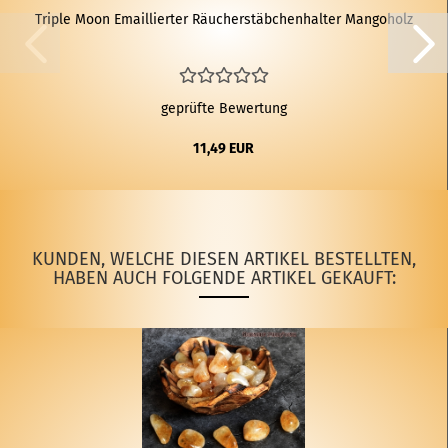
Trip­le Moon Email­lier­ter Räu­cher­stäb­chen­hal­ter Mang­o­holz
geprüfte Bewertung
11,49 EUR
KUNDEN, WELCHE DIESEN ARTIKEL BESTELLTEN,
HABEN AUCH FOLGENDE ARTIKEL GEKAUFT: