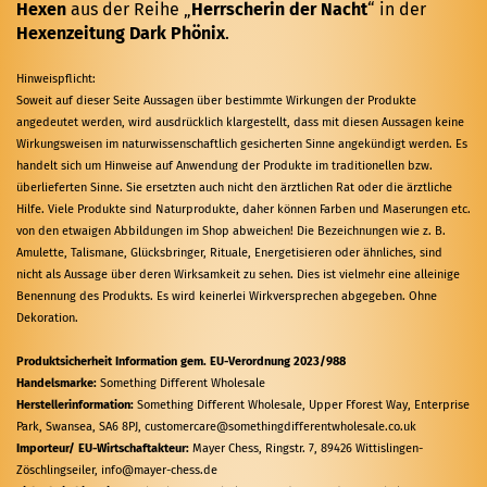
Hexen
aus der Reihe „
Herrscherin der Nacht
“ in der
Hexenzeitung Dark Phönix
.
Hinweispflicht:
Soweit auf dieser Seite Aussagen über bestimmte Wirkungen der Produkte
angedeutet werden, wird ausdrücklich klargestellt, dass mit diesen Aussagen keine
Wirkungsweisen im naturwissenschaftlich gesicherten Sinne angekündigt werden. Es
handelt sich um Hinweise auf Anwendung der Produkte im traditionellen bzw.
überlieferten Sinne. Sie ersetzten auch nicht den ärztlichen Rat oder die ärztliche
Hilfe. Viele Produkte sind Naturprodukte, daher können Farben und Maserungen etc.
von den etwaigen Abbildungen im Shop abweichen! Die Bezeichnungen wie z. B.
Amulette, Talismane, Glücksbringer, Rituale, Energetisieren oder ähnliches, sind
nicht als Aussage über deren Wirksamkeit zu sehen. Dies ist vielmehr eine alleinige
Benennung des Produkts. Es wird keinerlei Wirkversprechen abgegeben. Ohne
Dekoration.
Produktsicherheit Information gem. EU-Verordnung 2023/988
Handelsmarke:
Something Different Wholesale
Herstellerinformation:
Something Different Wholesale, Upper Fforest Way, Enterprise
Park, Swansea, SA6 8PJ, customercare@somethingdifferentwholesale.co.uk
Importeur/ EU-Wirtschaftakteur:
Mayer Chess, Ringstr. 7, 89426 Wittislingen-
Zöschlingseiler, info@mayer-chess.de