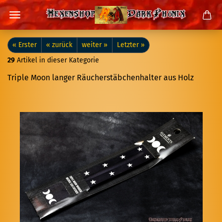
« Erster
« zurück
weiter »
Letzter »
29
Artikel in dieser Kategorie
Trip­le Moon lan­ger Räu­cher­stäb­chen­hal­ter aus Holz