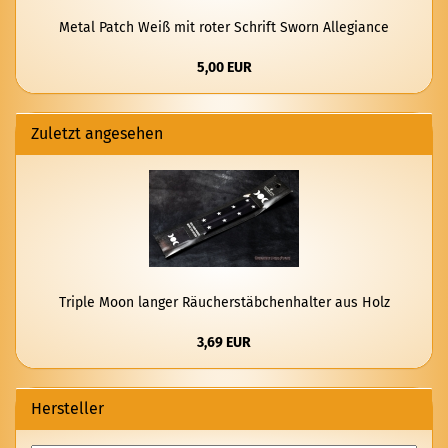
Metal Patch Weiß mit roter Schrift Sworn Al­le­gi­an­ce
5,00 EUR
Zuletzt angesehen
Trip­le Moon lan­ger Räu­cher­stäb­chen­hal­ter aus Holz
3,69 EUR
Hersteller