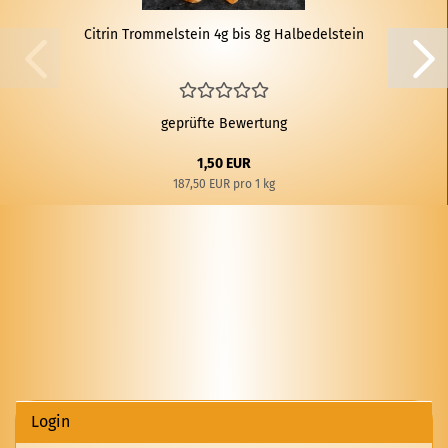
Ci­trin Trom­mel­stein 4g bis 8g Halb­edel­stein
geprüfte Bewertung
1,50 EUR
187,50 EUR pro 1 kg
Login