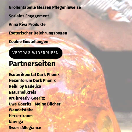
Größentabelle Messen Pflegehinweise
Soziales Engagement
Anna Riva Produkte
Esoterischer Belehrungsbogen
Cookie Einstellungen
VERTRAG WIDERRUFEN
Partnerseiten
Esoterikportal Dark Phönix
Hexenforum Dark Phönix
Reiki by Gadelica
Naturheilkreis
Art-kreativ-Goeritz
Uwe Goeritz - Meine Bücher
Wandelstäbe
Herzerlraum
Naenga
Sworn Allegiance