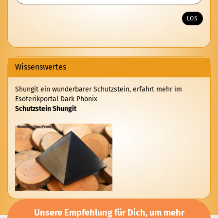
DIE
ARTIKELNUMMER
LOS
AUS
UNSEREM
KATALOG
EIN.
Wissenswertes
Shungit ein wunderbarer Schutzstein, erfahrt mehr im
Esoterikportal Dark Phönix
Schutzstein Shungit
Unsere Empfehlung für Dich, um mehr