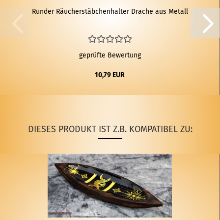
Run­der Räu­cher­stäb­chen­hal­ter Dra­che aus Me­tall
geprüfte Bewertung
10,79 EUR
DIESES PRODUKT IST Z.B. KOMPATIBEL ZU: