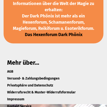
Informationen über die Welt der Magie zu
erhalten:
Der Dark Phönix ist mehr als ein
Hexenforum, Schamanenforum,
Magieforum, Reikiforum u. Esoterikforum.
Das Hexenforum Dark Phönix
Mehr über...
AGB
Versand- & Zahlungsbedingungen
Privatsphäre und Datenschutz
Widerrufsrecht & Muster-Widerrufsformular
Impressum
Kontakt Service