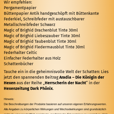
Wir empfehlen:
Pergamentpapier
Büttenpapier Antik handgeschöpft mit Büttenkante
Federkiel, Schreibfeder mit austauschbarer
Metallschreibfeder Schwarz
Magic of Brighid Drachenblut Tinte 30ml
Magic of Brighid Liebeszauber Tinte 30ml
Magic of Brighid Taubenblut Tinte 30ml
Magic of Brighid Fledermausblut Tinte 30ml
Federhalter Celtic
Einfacher Federhalter aus Holz
Schattenbücher
Tauche ein in die geheimnisvolle Welt der Schatten: Lies
jetzt den spannenden Beitrag
Aradia – Die Königin der
Hexen
aus der Reihe „
Herrscherin der Nacht
“ in der
Hexenzeitung Dark Phönix
.
Hinweis:
Die Beschreibungen der Produkte basieren auf unseren eigenen Erfahrungswerten.
Alle Angaben zu körperlichen Wirkungen und Wechselwirkungen sind grundsätzlich