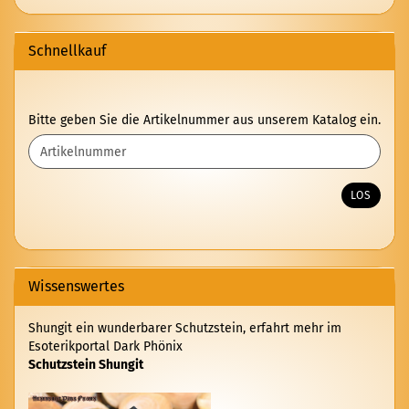
Schnellkauf
BITTE
Bitte geben Sie die Artikelnummer aus unserem Katalog ein.
GEBEN
SIE
DIE
ARTIKELNUMMER
LOS
AUS
UNSEREM
KATALOG
EIN.
Wissenswertes
Shungit ein wunderbarer Schutzstein, erfahrt mehr im
Esoterikportal Dark Phönix
Schutzstein Shungit