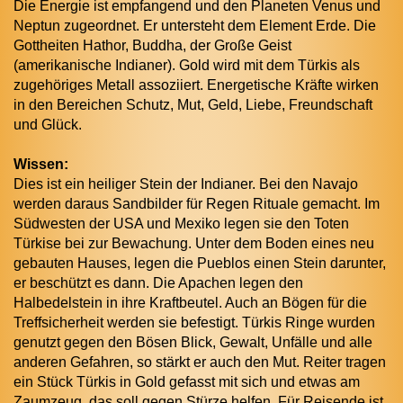
Die Energie ist empfangend und den Planeten Venus und
Neptun zugeordnet. Er untersteht dem Element Erde. Die
Gottheiten Hathor, Buddha, der Große Geist
(amerikanische Indianer). Gold wird mit dem Türkis als
zugehöriges Metall assoziiert. Energetische Kräfte wirken
in den Bereichen Schutz, Mut, Geld, Liebe, Freundschaft
und Glück.
Wissen:
Dies ist ein heiliger Stein der Indianer. Bei den Navajo
werden daraus Sandbilder für Regen Rituale gemacht. Im
Südwesten der USA und Mexiko legen sie den Toten
Türkise bei zur Bewachung. Unter dem Boden eines neu
gebauten Hauses, legen die Pueblos einen Stein darunter,
er beschützt es dann. Die Apachen legen den
Halbedelstein in ihre Kraftbeutel. Auch an Bögen für die
Treffsicherheit werden sie befestigt. Türkis Ringe wurden
genutzt gegen den Bösen Blick, Gewalt, Unfälle und alle
anderen Gefahren, so stärkt er auch den Mut. Reiter tragen
ein Stück Türkis in Gold gefasst mit sich und etwas am
Zaumzeug, das soll gegen Stürze helfen. Für Reisende ist