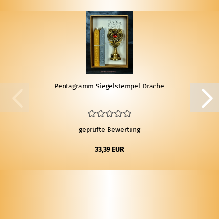
Pen­ta­gramm Sie­gel­stem­pel Dra­che
geprüfte Bewertung
33,39 EUR