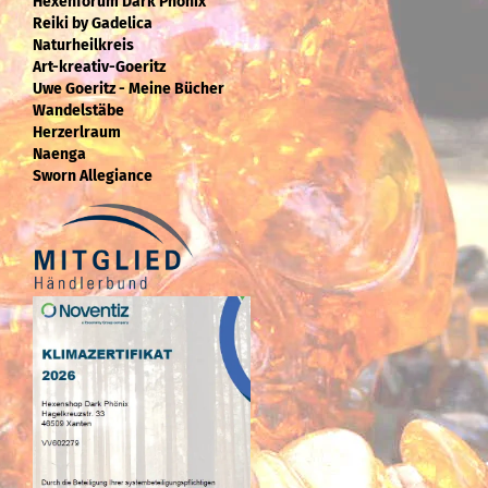
Hexenforum Dark Phönix
Reiki by Gadelica
Naturheilkreis
Art-kreativ-Goeritz
Uwe Goeritz - Meine Bücher
Wandelstäbe
Herzerlraum
Naenga
Sworn Allegiance