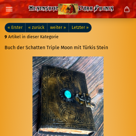
« Erster
« zurück
weiter »
Letzter »
9
Artikel in dieser Kategorie
Buch der Schat­ten Trip­le Moon mit Tür­kis Stein