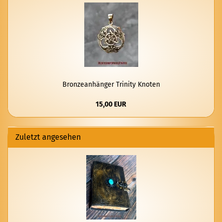
Bron­ze­an­hän­ger Tri­ni­ty Kno­ten
15,00 EUR
Zuletzt angesehen