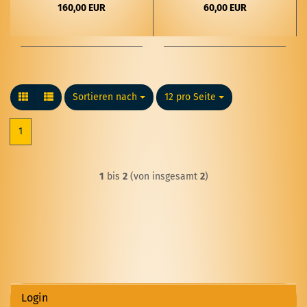
160,00 EUR
60,00 EUR
Sortieren nach
Sortieren nach
12 pro Seite
pro Seite
1
1
bis
2
(von insgesamt
2
)
Login