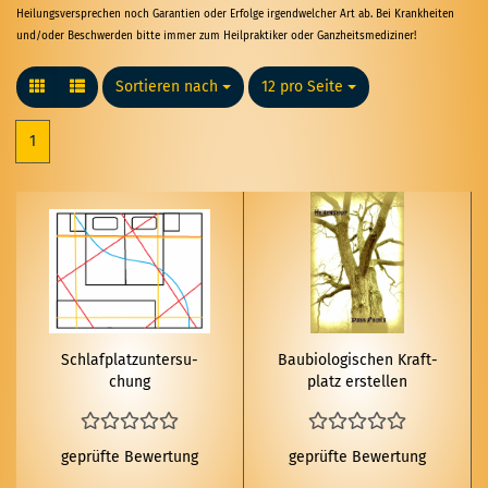
Heilungsversprechen noch Garantien oder Erfolge irgendwelcher Art ab. Bei Krankheiten
und/oder Beschwerden bitte immer zum Heilpraktiker oder Ganzheitsmediziner!
Sortieren nach
Sortieren nach
12 pro Seite
pro Seite
1
Schlaf­platz­un­ter­su­
Bau­bio­lo­gi­schen Kraft­
chung
platz er­stel­len
geprüfte Bewertung
geprüfte Bewertung