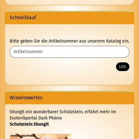
Schnellkauf
BITTE
Bitte geben Sie die Artikelnummer aus unserem Katalog ein.
GEBEN
SIE
DIE
ARTIKELNUMMER
LOS
AUS
UNSEREM
KATALOG
EIN.
Wissenswertes
Shungit ein wunderbarer Schutzstein, erfahrt mehr im
Esoterikportal Dark Phönix
Schutzstein Shungit