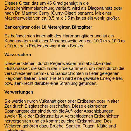
Dieses Gitter, das um 45 Grad geneigt in die
Zwischenhimmelsrichtung verläuft, wird als Diagonalnetz oder
nach Dr. Manfred Curry (Curry-Gitter) benannt. Mit einer
Maschenweite von ca. 3,5 m x 3,5 m ist es ein wenig größer.
Benkergitter oder 10 Metergitter, Blitzgitter
Es befindet sich innerhalb des Hartmanngitters und ist ein
Kubensystem mit einer Maschenweite von ca. 10,0 m x 10,0 m
x 10 m, sein Entdecker war Anton Benker.
Wasseradern
Diese entstehen, durch Regenwasser und absickerndes
Flusswasser, die sich in der Erde sammeln, um dann durch die
verschiedenen Lehm- und Sandschichten in tiefer gelegenen
Regionen fließen. Beim Fließen wird eine gewisse Energie frei,
bzw. senkrecht darüber eine Strahlung gefunden.
Verwerfungen
Sie werden durch Vulkantätigkeit oder Erdbeben oder in alter
Zeit durch Eisgletscher erschaffen. Diese elektrischen
Spannungsfelder sind durch die Auf- oder Abschiebungen
zweier Teile der Erdkruste bzw. verschiedenen Erdschichten
hervorgerufen und es kommt zu einer Erdstrahlung. Des
Weiteren gehören dazu Brüche, Spalten, Fugen, Klüfte und
Hohlräume.