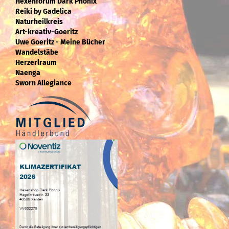
Hexenforum Dark Phönix
Reiki by Gadelica
Naturheilkreis
Art-kreativ-Goeritz
Uwe Goeritz - Meine Bücher
Wandelstäbe
Herzerlraum
Naenga
Sworn Allegiance