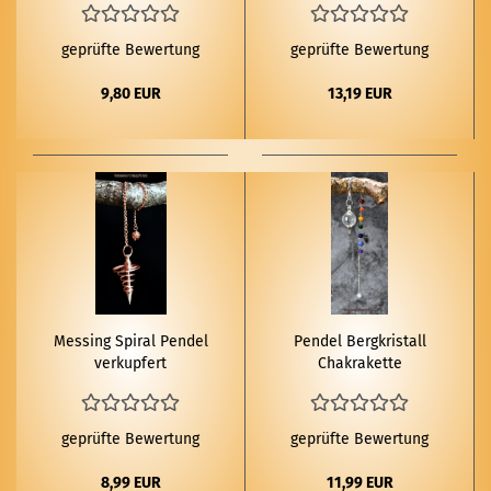
geprüfte Bewertung
geprüfte Bewertung
9,80 EUR
13,19 EUR
Mes­sing Spi­ral Pen­del
Pen­del Berg­kris­tall
ver­kup­fert
Cha­kra­ket­te
geprüfte Bewertung
geprüfte Bewertung
8,99 EUR
11,99 EUR