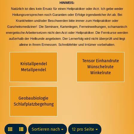
HINWEIS:
Natürlich ist dies kein Ersatz für einen Heilpraktiker oder Arzt. Ich gebe weder
Heilungsversprechen noch Garantien oder Erfolge irgendwelcher Art ab. Bei
Krankheiten und/oder Beschwerden bitte immer zum Heilpraktiker oder
Ganzheitsmediziner!
Die Seminare, Kartenlegen, Ferneinweihungen, schamanisch
energetische Arbeit
ersetzen nicht den Arzt oder Heilpraktiker.
Die Fernkurse werden
außerhalb der Heilkunde angeboten.
Der Lernerfolg wird nicht überprüft und liegt
alleine in Ihrem Ermessen.
Schreibfehler und Irrtümer vorbehalten.
Tensor Einhandrute
Kristallpendel
Wünschelrute
Metallpendel
Winkelrute
Geobaubiologie
Schlafplatzbegehung
Sortieren nach
Sortieren nach
12 pro Seite
pro Seite