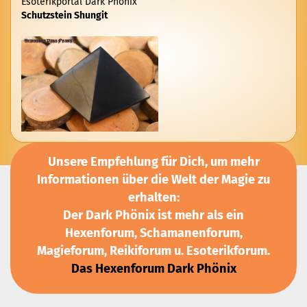
Esoterikportal Dark Phönix
Schutzstein Shungit
Unsere Empfehlung für Dich, um mehr
Informationen über die Welt der Magie zu
erhalten:
Der Dark Phönix ist mehr als ein
Hexenforum, Schamanenforum,
Magieforum, Reikiforum u. Esoterikforum.
Das Hexenforum Dark Phönix