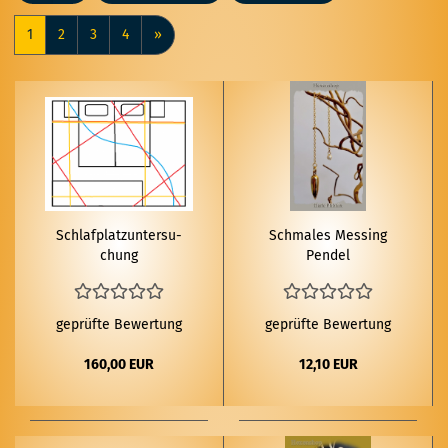
1
2
3
4
»
Schlaf­platz­un­ter­su­
Schma­les Mes­sing
chung
Pen­del
geprüfte Bewertung
geprüfte Bewertung
160,00 EUR
12,10 EUR