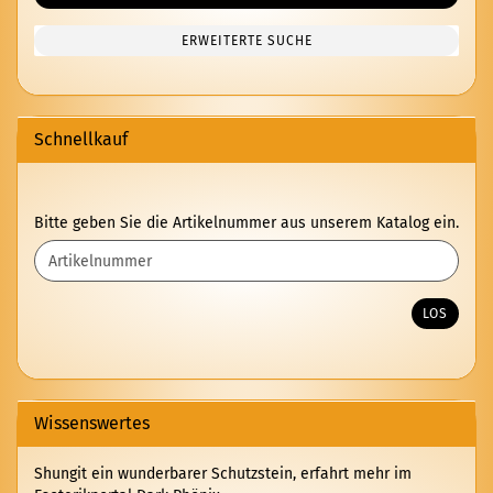
ERWEITERTE SUCHE
Schnellkauf
BITTE
Bitte geben Sie die Artikelnummer aus unserem Katalog ein.
GEBEN
SIE
DIE
ARTIKELNUMMER
LOS
AUS
UNSEREM
KATALOG
EIN.
Wissenswertes
Shungit ein wunderbarer Schutzstein, erfahrt mehr im