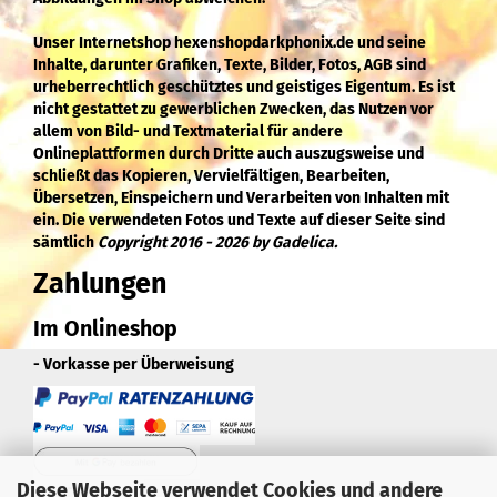
Unser Internetshop hexenshopdarkphonix.de und seine
Inhalte, darunter Grafiken, Texte, Bilder, Fotos, AGB sind
urheberrechtlich geschütztes und geistiges Eigentum. Es ist
nicht gestattet zu gewerblichen Zwecken, das Nutzen vor
allem von Bild- und Textmaterial für andere
Onlineplattformen durch Dritte auch auszugsweise und
schließt das Kopieren, Vervielfältigen, Bearbeiten,
Übersetzen, Einspeichern und Verarbeiten von Inhalten mit
ein. Die verwendeten Fotos und Texte auf dieser Seite sind
sämtlich
Copyright 2016 - 2026 by Gadelica.
Zahlungen
Im Onlineshop
- Vorkasse per Überweisung
Diese Webseite verwendet Cookies und andere