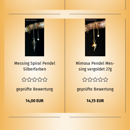
Mes­sing Spi­ral Pen­del
Mi­mo­sa Pen­del Mes­
Sil­ber­far­ben
sing ver­gol­det 27g
geprüfte Bewertung
geprüfte Bewertung
14,00 EUR
14,15 EUR