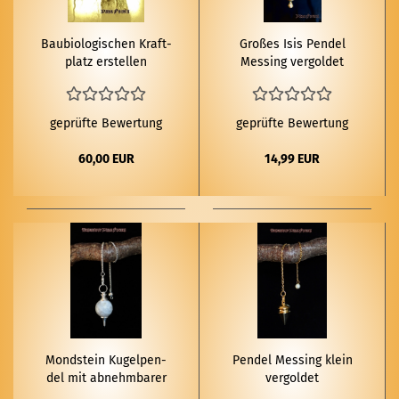
Bau­bio­lo­gi­schen Kraft­
Gro­ßes Isis Pen­del
platz er­stel­len
Mes­sing ver­gol­det
geprüfte Bewertung
geprüfte Bewertung
60,00 EUR
14,99 EUR
Mond­stein Ku­gel­pen­
Pen­del Mes­sing klein
del mit ab­nehm­ba­rer
ver­gol­det
Kette