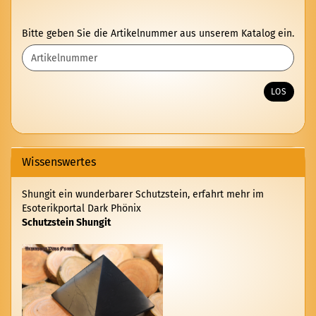
BITTE
Bitte geben Sie die Artikelnummer aus unserem Katalog ein.
GEBEN
SIE
DIE
ARTIKELNUMMER
LOS
AUS
UNSEREM
KATALOG
EIN.
Wissenswertes
Shungit ein wunderbarer Schutzstein, erfahrt mehr im
Esoterikportal Dark Phönix
Schutzstein Shungit