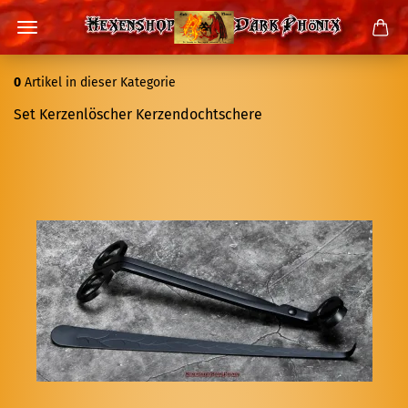
0
Artikel in dieser Kategorie
Set Ker­zen­lö­scher Ker­zen­docht­sche­re