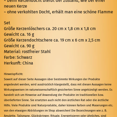
~ beim Kerzendocht bleibt der Zustand, wie bei einer
neuen Kerze
~ ohne verkohlten Docht, erhält man eine schöne Flamme
Set
Größe Kerzenlöschers ca. 20 cm x 1,8 cm x 1,8 cm
Gewicht ca. 16 g
Größe Kerzendochtschere ca. 19 cm x 6 cm x 2,5 cm
Gewicht ca. 90 g
Material: rostfreier Stahl
Farbe: Schwarz
Herkunft: China
Hinweispflicht:
Soweit auf dieser Seite Aussagen über bestimmte Wirkungen der Produkte
angedeutet werden, wird ausdrücklich klargestellt, dass mit diesen Aussagen keine
Wirkungsweisen im naturwissenschaftlich gesicherten Sinne angekündigt werden. Es
handelt sich um Hinweise auf Anwendung der Produkte im traditionellen bzw.
überlieferten Sinne. Sie ersetzten auch nicht den ärztlichen Rat oder die ärztliche
Hilfe. Viele Produkte sind Naturprodukte, daher können Farben und Maserungen etc.
von den etwaigen Abbildungen im Shop abweichen! Die Bezeichnungen wie z. B.
Amulette, Talismane, Glücksbringer, Rituale, Energetisieren oder ähnliches, sind