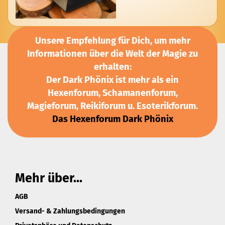
Unsere Empfehlung für Dich, um mehr
Informationen über die Welt der Magie zu
erhalten:
Der Dark Phönix ist mehr als ein
Hexenforum, Schamanenforum,
Magieforum, Reikiforum u. Esoterikforum.
Das Hexenforum Dark Phönix
Mehr über...
AGB
Versand- & Zahlungsbedingungen