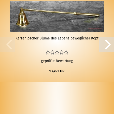
Ker­zen­lö­scher Blume des Le­bens be­weg­li­cher Kopf
geprüfte Bewertung
13,49 EUR