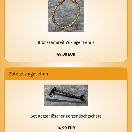
Bron­ze­arm­reif Wi­kin­ger Fen­ris
49,00 EUR
Zuletzt angesehen
Set Ker­zen­lö­scher Ker­zen­docht­sche­re
14,99 EUR