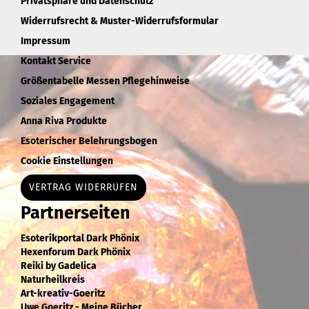
Privatsphäre und Datenschutz
Widerrufsrecht & Muster-Widerrufsformular
Impressum
Kontakt Service
Größentabelle Messen Pflegehinweise
Soziales Engagement
Anna Riva Produkte
Esoterischer Belehrungsbogen
Cookie Einstellungen
VERTRAG WIDERRUFEN
Partnerseiten
Esoterikportal Dark Phönix
Hexenforum Dark Phönix
Reiki by Gadelica
Naturheilkreis
Art-kreativ-Goeritz
Uwe Goeritz - Meine Bücher