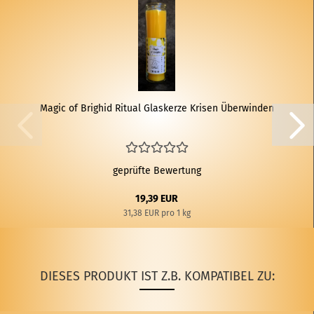
Magic of Brig­hid Ri­tu­al Glas­ker­ze Kri­sen Über­win­den
geprüfte Bewertung
19,39 EUR
31,38 EUR pro 1 kg
DIESES PRODUKT IST Z.B. KOMPATIBEL ZU: