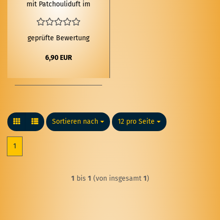
mit Patchouli­duft im
schwar­zen Glas
geprüfte Bewertung
6,90 EUR
Sortieren nach
Sortieren nach
12 pro Seite
pro Seite
1
1
bis
1
(von insgesamt
1
)