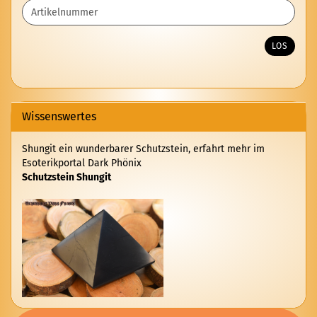
GEBEN
SIE
DIE
ARTIKELNUMMER
LOS
AUS
UNSEREM
KATALOG
EIN.
Wissenswertes
Shungit ein wunderbarer Schutzstein, erfahrt mehr im
Esoterikportal Dark Phönix
Schutzstein Shungit