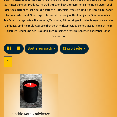
auf Anwendung der Produkte im traditionellen bzw. überlieferten Sinne. Sie ersetzten auch
nicht den ärztlichen Rat oder die ärztliche Hilfe. Viele Produkte sind Naturprodukte, daher
können Farben und Maserungen etc. von den etwaigen Abbildungen im Shop abweichen!
Die Bezeichnungen wie z. B. Amulette, Talismane, Glücksbringer, Rituale, Energetisieren oder
ähnliches, sind nicht als Aussage über deren Wirksamkeit zu sehen. Dies ist vielmehr eine
alleinige Benennung des Produkts. Es wird keinerlei Wirkversprechen abgegeben. Ohne
Dekoration.
Sortieren nach
Sortieren nach
12 pro Seite
pro Seite
1
Go­thic Rote Vo­tiv­ker­ze