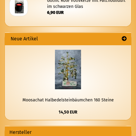
Go­thic Rote Vo­tiv­ker­ze mit Patchouli­duft
im schwar­zen Glas
6,90 EUR
Neue Artikel
Moo­sachat Halb­edel­stein­bäum­chen 160 Stei­ne
14,50 EUR
Hersteller