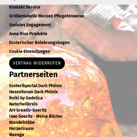
Kontakt Service
Größentabelle Messen Pflegehinweise
Soziales Engagement
Anna Riva Produkte
Esoterischer Belehrungsbogen
Cookie Einstellungen
VERTRAG WIDERRUFEN
Partnerseiten
Esoterikportal Dark Phönix
Hexenforum Dark Phönix
Reiki by Gadelica
Naturheilkreis
Art-kreativ-Goeritz
Uwe Goeritz - Meine Bücher
Wandelstäbe
Herzerlraum
Naenga