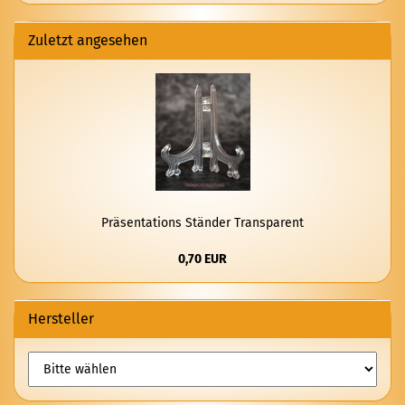
Zuletzt angesehen
Prä­sen­ta­ti­ons Stän­der Trans­pa­rent
0,70 EUR
Hersteller