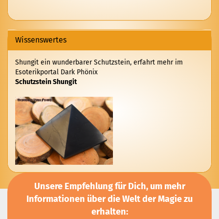
UNSEREM
KATALOG
EIN.
Wissenswertes
Shungit ein wunderbarer Schutzstein, erfahrt mehr im
Esoterikportal Dark Phönix
Schutzstein Shungit
Unsere Empfehlung für Dich, um mehr
Informationen über die Welt der Magie zu
erhalten: