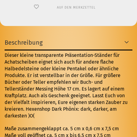
AUF DEN MERKZETTEL
Beschreibung
Dieser kleine transparente Präsentation-Ständer für
Achatscheiben eignet sich auch für andere flache
Halbedelsteine oder kleine Pentakel oder ähnliche
Produkte. Er ist verstellbar in der Größe. Für größere
Bücher oder Teller empfehlen wir
Buch- und
Tellerständer Messing Höhe 17 cm
. Es lagert auf einem
Kraftplatz. Auch als Geschenk geeignet.
Lasst Euch von
der Vielfalt inspirieren, Eure eigenen starken Zauber zu
kreieren. Hexenshop Dark Phönix: dark, darker, am
darkesten )O(
Maße zusammengeklappt ca. 5 cm x 0,6 cm x 7,5 cm
Maße voll geöffnet ca. 5 cm x bis 6,5 cm x 7,5 cm