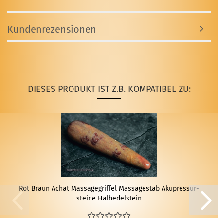
Kundenrezensionen
DIESES PRODUKT IST Z.B. KOMPATIBEL ZU:
Rot Braun Achat Mas­sa­ge­grif­fel Mas­sa­ge­stab Aku­pres­sur­
stei­ne Halb­edel­stein