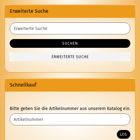
Erweiterte Suche
Erweiterte
Suche
SUCHEN
ERWEITERTE SUCHE
Schnellkauf
BITTE
Bitte geben Sie die Artikelnummer aus unserem Katalog ein.
GEBEN
SIE
DIE
ARTIKELNUMMER
LOS
AUS