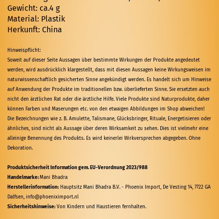
Gewicht: ca.4 g
Material: Plastik
Herkunft: China
Hinweispflicht:
Soweit auf dieser Seite Aussagen über bestimmte Wirkungen der Produkte angedeutet
werden, wird ausdrücklich klargestellt, dass mit diesen Aussagen keine Wirkungsweisen im
naturwissenschaftlich gesicherten Sinne angekündigt werden. Es handelt sich um Hinweise
auf Anwendung der Produkte im traditionellen bzw. überlieferten Sinne. Sie ersetzten auch
nicht den ärztlichen Rat oder die ärztliche Hilfe. Viele Produkte sind Naturprodukte, daher
können Farben und Maserungen etc. von den etwaigen Abbildungen im Shop abweichen!
Die Bezeichnungen wie z. B. Amulette, Talismane, Glücksbringer, Rituale, Energetisieren oder
ähnliches, sind nicht als Aussage über deren Wirksamkeit zu sehen. Dies ist vielmehr eine
alleinige Benennung des Produkts. Es wird keinerlei Wirkversprechen abgegeben. Ohne
Dekoration.
Produktsicherheit Information gem. EU-Verordnung 2023/988
Handelmarke:
Mani Bhadra
Herstellerinformation:
Hauptsitz Mani Bhadra B.V. - Phoenix Import, De Vesting 14, 7722 GA
Dalfsen, info@phoeniximport.nl
Sicherheitshinweise:
Von Kindern und Haustieren fernhalten.