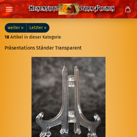
weiter »
Letzter »
18
Artikel in dieser Kategorie
Prä­sen­ta­ti­ons Stän­der Trans­pa­rent