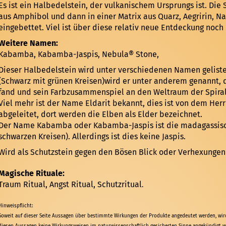
Es ist ein Halbedelstein, der vulkanischem Ursprungs ist. Die
aus Amphibol und dann in einer Matrix aus Quarz, Aegririn, Na
eingebettet. Viel ist über diese relativ neue Entdeckung noch
Weitere Namen:
Kabamba, Kabamba-Jaspis, Nebula® Stone,
Dieser Halbedelstein wird unter verschiedenen Namen gelist
(Schwarz mit grünen Kreisen)wird er unter anderem genannt, 
fand und sein Farbzusammenspiel an den Weltraum der Spiral
Viel mehr ist der Name Eldarit bekannt, dies ist von dem Her
abgeleitet, dort werden die Elben als Elder bezeichnet.
Der Name Kabamba oder Kabamba-Jaspis ist die madagassisch
schwarzen Kreisen). Allerdings ist dies keine Jaspis.
Wird als Schutzstein gegen den Bösen Blick oder Verhexungen 
Magische Rituale:
Traum Ritual, Angst Ritual, Schutzritual
.
Hinweispflicht:
Soweit auf dieser Seite Aussagen über bestimmte Wirkungen der Produkte angedeutet werden, wird 