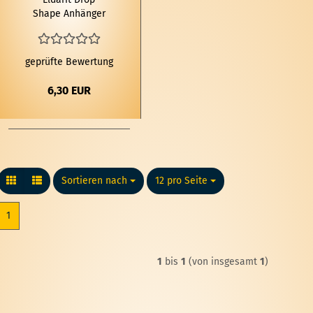
Shape An­hän­ger
geprüfte Bewertung
6,30 EUR
Sortieren nach
Sortieren nach
12 pro Seite
pro Seite
1
1
bis
1
(von insgesamt
1
)