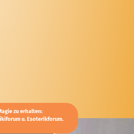
agie zu erhalten:
kiforum u. Esoterikforum.