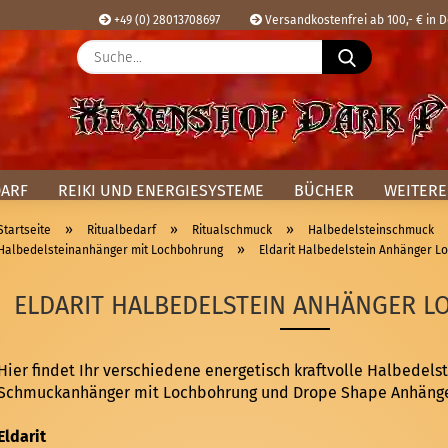
+49 (0) 28013708697
Versandkostenfrei ab 100,- € in 
Suche...
Sprache ausw
E
Lieferland
P
DARF
REIKI UND ENERGIESYSTEME
BÜCHER
WEITERE
»
»
»
Startseite
Ritualbedarf
Ritualschmuck
Halbedelsteinschmuck
»
Halbedelsteinanhänger mit Lochbohrung
Eldarit Halbedelstein Anhänger L
Kon
ELDARIT HALBEDELSTEIN ANHÄNGER 
Pas
Hier findet Ihr verschiedene energetisch kraftvolle Halbedelst
Schmuckanhänger mit Lochbohrung und Drope Shape Anhänge
Eldarit