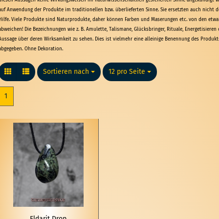
diesen Aussagen keine Wirkungsweisen im naturwissenschaftlich gesicherten Sinne angekündigt w
auf Anwendung der Produkte im traditionellen bzw. überlieferten Sinne. Sie ersetzten auch nicht de
Hilfe. Viele Produkte sind Naturprodukte, daher können Farben und Maserungen etc. von den etw
abweichen! Die Bezeichnungen wie z. B. Amulette, Talismane, Glücksbringer, Rituale, Energetisieren 
Aussage über deren Wirksamkeit zu sehen. Dies ist vielmehr eine alleinige Benennung des Produkts
abgegeben. Ohne Dekoration.
Sortieren nach
Sortieren nach
12 pro Seite
pro Seite
1
El­da­rit Drop