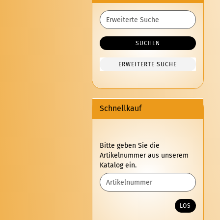
Erweiterte
Suche
SUCHEN
ERWEITERTE SUCHE
Schnellkauf
BITTE
Bitte geben Sie die
GEBEN
Artikelnummer aus unserem
SIE
Katalog ein.
DIE
ARTIKELNUMMER
AUS
UNSEREM
LOS
KATALOG