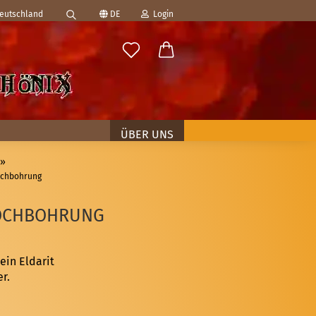
Deutschland
DE
Login
Suche...
ählen
-Mail
asswort
ÜBER UNS
»
ochbohrung
to erstellen
LOCHBOHRUNG
swort vergessen?
ein Eldarit
r.