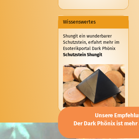
EIN.
Wissenswertes
Shungit ein wunderbarer
Schutzstein, erfahrt mehr im
Esoterikportal Dark Phönix
Schutzstein Shungit
Unsere Empfehlun
Der Dark Phönix ist mehr