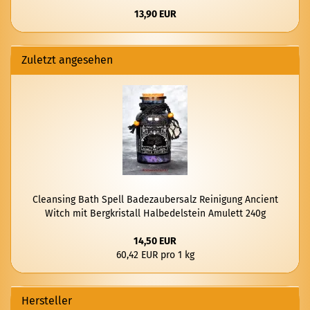
13,90 EUR
Zuletzt angesehen
Cle­an­sing Bath Spell Ba­de­zau­ber­salz Rei­ni­gung An­ci­ent
Witch mit Berg­kris­tall Halb­edel­stein Amu­lett 240g
14,50 EUR
60,42 EUR pro 1 kg
Hersteller