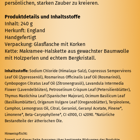
persönlichen, starken Zauber zu kreieren.
Produktdetails und Inhaltsstoffe
Inhalt: 240 g
Herkunft: England
Handgefertigt
Verpackung: Glasflasche mit Korken
Kette: Makramee-Halskette aus gewachster Baumwolle
mit Holzperlen und echtem Bergkristall.
Inhaltsstoffe:
Sodium Chloride (Himalaya-Salz), Cupressus Sempervirens
Leaf Oil (Zypressenöl), Rosmarinus Officinalis Leaf Oil (Rosmarinöl),
Cymbopogon Citratus Leaf Oil (Zitronengrasöl), Lavandula Intermedia
Flower (Lavendelblüten), Petroselinum Crispum Leaf (Petersilienblätter),
Thymus Mastichina Leaf (Spanischer Majoran), Ocimum Basilicum Leaf
(Basilikumblätter), Origanum Vulgare Leaf (Oreganoblätter), Terpinolene,
Camphor, Lemongrass Oil, Citral, Geraniol, Geranyl Acetate, Pinene*,
Limonene*, Beta-Caryophyllene*, CI 45100, CI 42090. *Natürliche
Bestandteile der ätherischen Öle.
Hinweispflicht:
Soweit auf dieser Seite Aussagen über bestimmte Wirkungen der Produkte