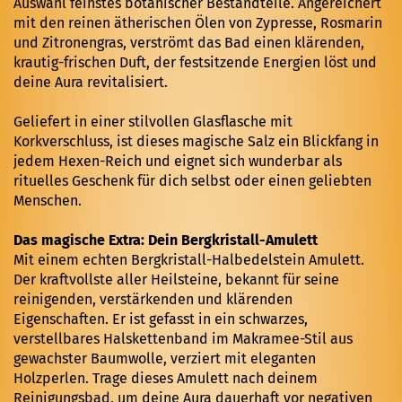
Auswahl feinstes botanischer Bestandteile. Angereichert
mit den reinen ätherischen Ölen von Zypresse, Rosmarin
und Zitronengras, verströmt das Bad einen klärenden,
krautig-frischen Duft, der festsitzende Energien löst und
deine Aura revitalisiert.
Geliefert in einer stilvollen Glasflasche mit
Korkverschluss, ist dieses magische Salz ein Blickfang in
jedem Hexen-Reich und eignet sich wunderbar als
rituelles Geschenk für dich selbst oder einen geliebten
Menschen.
Das magische Extra: Dein Bergkristall-Amulett
Mit einem echten Bergkristall-Halbedelstein Amulett.
Der kraftvollste aller Heilsteine, bekannt für seine
reinigenden, verstärkenden und klärenden
Eigenschaften. Er ist gefasst in ein schwarzes,
verstellbares Halskettenband im Makramee-Stil aus
gewachster Baumwolle, verziert mit eleganten
Holzperlen. Trage dieses Amulett nach deinem
Reinigungsbad, um deine Aura dauerhaft vor negativen