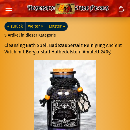
« zurück
weiter »
Letzter »
5
Artikel in dieser Kategorie
Cle­an­sing Bath Spell Ba­de­zau­ber­salz Rei­ni­gung An­ci­ent
Witch mit Berg­kris­tall Halb­edel­stein Amu­lett 240g