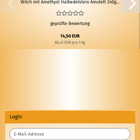
Witch mit Ame­thyst Halb­edel­stein Amu­lett 240g...
geprüfte Bewertung
14,50 EUR
60,42 EUR pro 1 kg
Login
E-