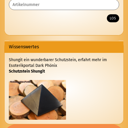
GEBEN
SIE
DIE
ARTIKELNUMMER
LOS
AUS
UNSEREM
KATALOG
EIN.
Wissenswertes
Shungit ein wunderbarer Schutzstein, erfahrt mehr im
Esoterikportal Dark Phönix
Schutzstein Shungit