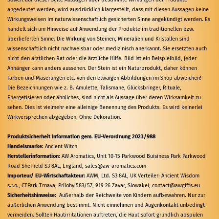
angedeutet werden, wird ausdrücklich klargestellt, dass mit diesen Aussagen keine
Wirkungsweisen im naturwissenschaftlich gesicherten Sinne angekündigt werden. Es
handelt sich um Hinweise auf Anwendung der Produkte im traditionellen bzw.
überlieferten Sinne. Die Wirkung von Steinen, Mineralien und Kristallen sind
wissenschaftlich nicht nachweisbar oder medizinisch anerkannt. Sie ersetzten auch
nicht den ärztlichen Rat oder die ärztliche Hilfe. Bild ist ein Beispielbild, jeder
Anhänger kann anders aussehen. Der Stein ist ein Naturprodukt, daher können
Farben und Maserungen etc. von den etwaigen Abbildungen im Shop abweichen!
Die Bezeichnungen wie z. B. Amulette, Talismane, Glücksbringer, Rituale,
Energetisieren oder ähnliches, sind nicht als Aussage über deren Wirksamkeit zu
sehen. Dies ist vielmehr eine alleinige Benennung des Produkts. Es wird keinerlei
Wirkversprechen abgegeben. Ohne Dekoration.
Produktsicherheit Information gem. EU-Verordnung 2023/988
Handelsmarke:
Ancient Witch
Herstellerinformation:
AW Aromatics, Unit 10-15 Parkwood Buisiness Park Parkwood
Road Sheffield S3 8AL, England,
sales@aw-aromatics.com
Importeur/ EU-Wirtschaftakteur:
AWM, Ltd. S3 8AL, UK Verteiler: Ancient Wisdom
s.r.o., CTPark Trnava, Prílohy 583/57, 919 26 Zavar, Slowakei, contact@awgifts.eu
Sicherheitshinweise:
Außerhalb der Reichweite von Kindern aufbewahren. Nur zur
äußerlichen Anwendung bestimmt. Nicht einnehmen und Augenkontakt unbedingt
vermeiden. Sollten Hautirritationen auftreten, die Haut sofort gründlich abspülen