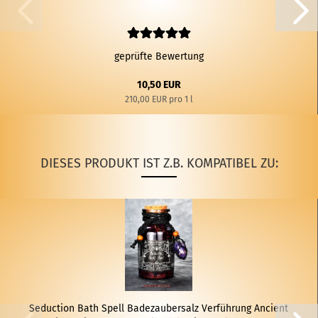
geprüfte Bewertung
10,50 EUR
210,00 EUR pro 1 l
DIESES PRODUKT IST Z.B. KOMPATIBEL ZU:
Se­duc­tion Bath Spell Ba­de­zau­ber­salz Ver­füh­rung An­ci­ent