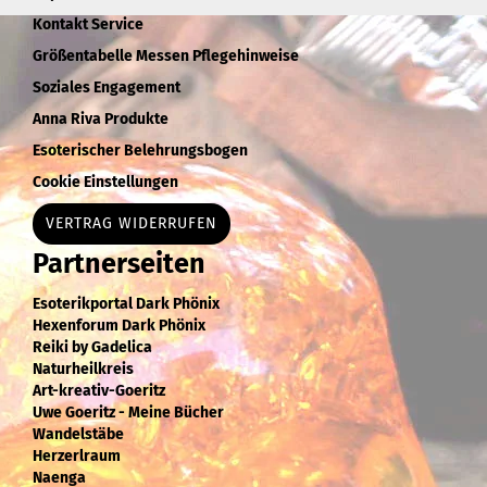
Kontakt Service
Größentabelle Messen Pflegehinweise
Soziales Engagement
Anna Riva Produkte
Esoterischer Belehrungsbogen
Cookie Einstellungen
VERTRAG WIDERRUFEN
Partnerseiten
Esoterikportal Dark Phönix
Hexenforum Dark Phönix
Reiki by Gadelica
Naturheilkreis
Art-kreativ-Goeritz
Uwe Goeritz - Meine Bücher
Wandelstäbe
Herzerlraum
Naenga